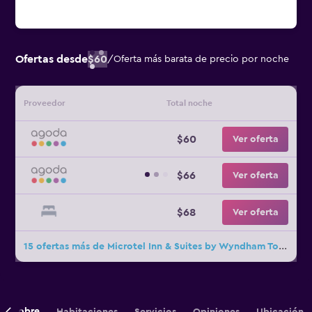
Ofertas desde
$60
/
Oferta más barata de precio por noche
Proveedor
Total noche
$60
Ver oferta
$66
Ver oferta
$68
Ver oferta
15 ofertas más de Microtel Inn & Suites by Wyndham Tomah
Sobre
Habitaciones
Servicios
Opiniones
Ubicación