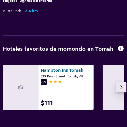
Mejores lugares de interés
Butts Park
3,4 km
Hoteles favoritos de momondo en Tomah
Hampton Inn Tomah
219 Buan Street, Tomah, WI
3 estrellas
8,9
$111