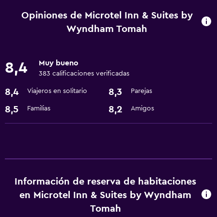
Instalaciones para reuniones
Opiniones de Microtel Inn & Suites by
Recepción 24 horas
Wyndham Tomah
Accesibilidad y adecuación
Muy bueno
8,4
Ascensor
383 calificaciones verificadas
Mascotas permitidas bajo consulta (pueden aplicar cargos
8,4
8,3
Viajeros en solitario
Parejas
extra)
8,5
8,2
Familias
Amigos
Lavandería
Lavandería
Servicios de lavandería/tintorería
Comedor
Información de reserva de habitaciones
en Microtel Inn & Suites by Wyndham
Microondas
Tomah
Nevera