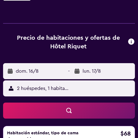
comodidades como recepción 24 horas, conserje y salas
de reuniones. En Hotel Riquet hay 56 habitaciones de
estilo moderno, y todas ellas ofrecen lo esencial para una
estancia cómoda. Este alojamiento está ubicado en el
corazón de la zona de ocio de Toulouse, donde encontrará
Precio de habitaciones y ofertas de
muchas opciones de entretenimiento, restaurantes,
Hôtel Riquet
cafeterías y una animada vida nocturna. El hotel también
cuenta con un aparcamiento para la comodidad de
aquellos huéspedes que viajan en coche.
dom. 16/8
-
lun. 17/8
2 huéspedes, 1 habitación
$68
Habitación estándar, tipo de cama