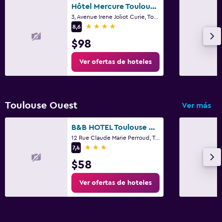
Cuna/cama nido disponibles
Hôtel Mercure Toulouse Sud
3, Avenue Irene Joliot Curie, Toulouse, Alto Garona
4 estrellas
8,6
$98
Ver ofertas de hoteles
Toulouse Ouest
Ver más
B&B HOTEL Toulouse Basso Cambo
12 Rue Claude Marie Perroud, Toulouse, Alto Garona
3 estrellas
7,4
$58
Ver ofertas de hoteles