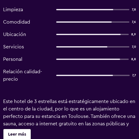
Limpieza
7,8
Comodidad
7,6
Ubicación
8,9
Servicios
7,0
Personal
8,8
Relación calidad-
7,7
precio
Este hotel de 3 estrellas está estratégicamente ubicado en
el centro de la ciudad, por lo que es un alojamiento
perfecto para su estancia en Toulouse. También ofrece una
sauna, acceso a internet gratuito en las zonas públicas y
masajes. Hotel Riquet es una opción ideal tanto si viaja por
Leer más
negocios como por placer. La propiedad incluye