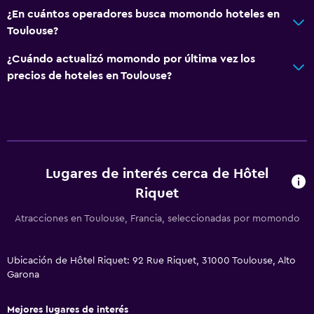
Teléfono
¿En cuántos operadores busca momondo hoteles en
Toulouse?
Espacio de almacenamiento
¿Cuándo actualizó momondo por última vez los
Comedor
precios de hoteles en Toulouse?
Tetera eléctrica
Minibar
Desayuno en la habitación
Tetera/cafetera
Lugares de interés cerca de Hôtel
Riquet
Sistema de entretenimiento
Atracciones en Toulouse, Francia, seleccionadas por momondo
TV de pantalla plana
TV por cable o vía satélite
Ubicación de Hôtel Riquet: 92 Rue Riquet, 31000 Toulouse, Alto
TV
Garona
Habitación
Mejores lugares de interés