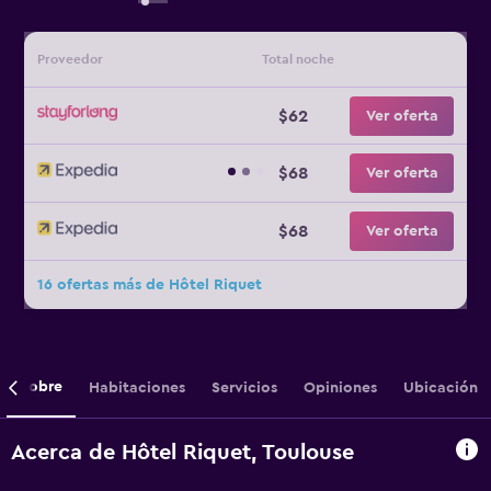
Proveedor
Total noche
$62
Ver oferta
$68
Ver oferta
$68
Ver oferta
16 ofertas más de Hôtel Riquet
Sobre
Habitaciones
Servicios
Opiniones
Ubicación
Acerca de Hôtel Riquet, Toulouse