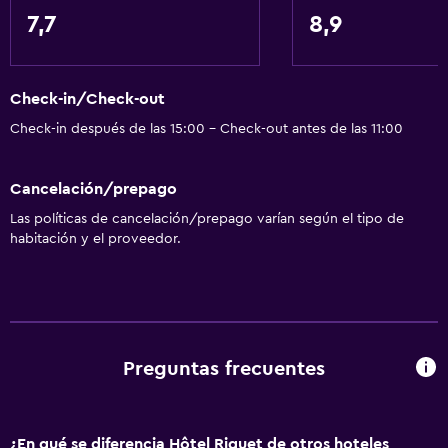
Servicio de despertador
7,7
8,9
Servicio de conserjería
Caja fuerte
Check-in/Check-out
Instalaciones para reuniones
Check-in después de las 15:00 - Check-out antes de las 11:00
Servicio de habitaciones
Acceso con llave
Cancelación/prepago
Check-in/check-out privado
Las políticas de cancelación/prepago varían según el tipo de
Recepción 24 horas
habitación y el proveedor.
Baño
Ducha
Tina de baño
Preguntas frecuentes
Secador de pelo
Aseo
¿En qué se diferencia Hôtel Riquet de otros hoteles