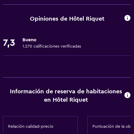
Wifi gratis
Wifi disponible en todas las instalaciones
Opiniones de Hôtel Riquet
Internet
Toallas
Bueno
7,3
Extinguidor
1.270 calificaciones verificadas
Champú
Alarma de humo
Calefacción
Gel de ducha
Información de reserva de habitaciones
Aire acondicionado
en Hôtel Riquet
Toallas/ropa de cama (cargo adicional)
Papeleras
Relación calidad-precio
Puntuación de la ubi
Servicios y facilidades