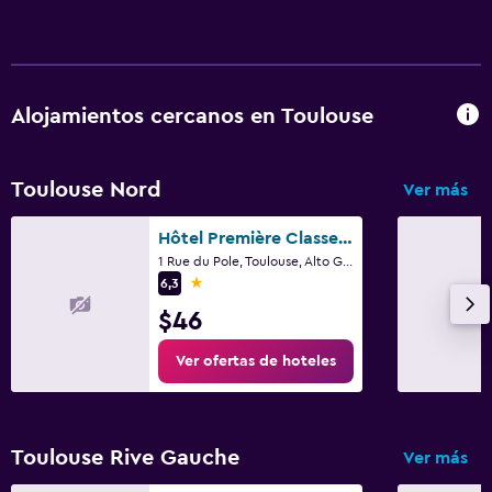
Terraza/patio
Sillas de playa
Lavandería
Alojamientos cercanos en Toulouse
Servicios de lavandería/tintorería
Plancha y tabla de planchar
Toulouse Nord
Ver más
Zona de trabajo
Hôtel Première Classe Toulouse Nord - Sesquières
1 Rue du Pole, Toulouse, Alto Garona
Fax/fotocopiadora
1 estrella
6,3
Escritorio
$46
Ver ofertas de hoteles
Estacionamiento y transporte
Traslado aeropuerto
Toulouse Rive Gauche
Ver más
Ideal para familias