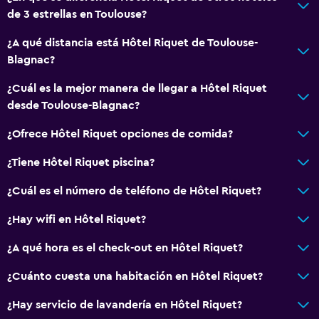
Papel higiénico
de 3 estrellas en Toulouse?
Albornoz
¿A qué distancia está Hôtel Riquet de Toulouse-
Baño privado
Blagnac?
Accesibilidad y adecuación
¿Cuál es la mejor manera de llegar a Hôtel Riquet
desde Toulouse-Blagnac?
Ascensor
Ascensor disponible
¿Ofrece Hôtel Riquet opciones de comida?
Almohada hipoalergénica
¿Tiene Hôtel Riquet piscina?
Para no fumadores
¿Cuál es el número de teléfono de Hôtel Riquet?
Plantas superiores accesibles por ascensor
¿Hay wifi en Hôtel Riquet?
General
¿A qué hora es el check-out en Hôtel Riquet?
Vista a una calle tranquila
¿Cuánto cuesta una habitación en Hôtel Riquet?
Zona de estar
¿Hay servicio de lavandería en Hôtel Riquet?
Insonorización