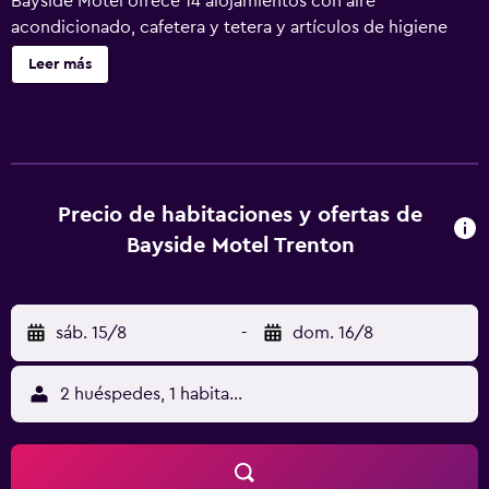
Bayside Motel ofrece 14 alojamientos con aire
acondicionado, cafetera y tetera y artículos de higiene
personal gratuitos. Se ofrece televisión por cable. Los
Leer más
baños están equipados con ducha y bañera combinadas.
Los huéspedes pueden navegar por la web gracias a
nuestro acceso a Internet wifi gratis. Se ofrece servicio de
limpieza todos los días y es posible solicitar secador de
pelo.
Precio de habitaciones y ofertas de
Bayside Motel Trenton
sáb. 15/8
-
dom. 16/8
2 huéspedes, 1 habitación