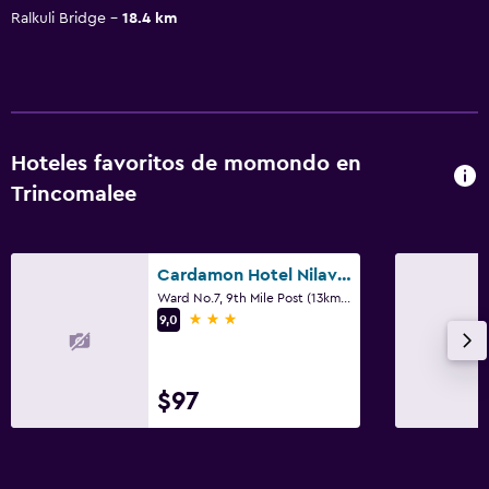
Ralkuli Bridge
18.4 km
Hoteles favoritos de momondo en
Trincomalee
Cardamon Hotel Nilaveli
Ward No.7, 9th Mile Post (13km), Nilaveli, Trincomalee, Trincomalee
3 estrellas
9,0
$97