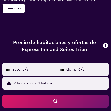
de toallas a petición. Express Inn & Suites ofrece 28
alojamientos con aire acondicionado, tabla de planchar
Leer más
con plancha y artículos de higiene personal gratuitos. Se
ofrece televisión por cable. Los baños están equipados
con ducha y bañera combinadas. Los huéspedes pueden
navegar por la web gracias a nuestro acceso a Internet
wifi gratis. Los servicios para las personas de negocios
incluyen teléfono; las llamadas locales y de larga distancia
Precio de habitaciones y ofertas de
son gratuitas (pueden existir restricciones). Es posible
Express Inn and Suites Trion
solicitar cambio de toallas y cambio de sábanas. Se ofrece
servicio de limpieza todos los días.
sáb. 15/8
-
dom. 16/8
2 huéspedes, 1 habitación