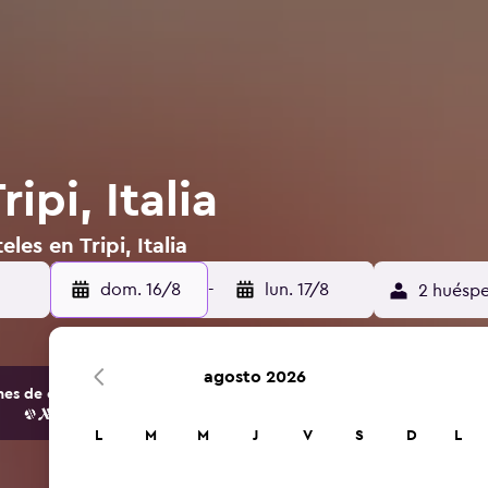
ipi, Italia
les en Tripi, Italia
dom. 16/8
-
lun. 17/8
2 huéspe
agosto 2026
s de opciones de hoteles y alojamientos.
L
M
M
J
V
S
D
L