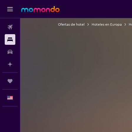
Ofertas de hotel
Hoteles en Europa
Ho
Vuelos
Alojamientos
Autos
Planifica con IA
Trips
Español