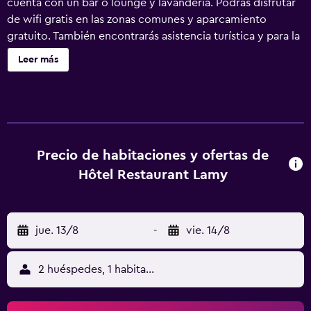
cuenta con un bar o lounge y lavandería. Podrás disfrutar
de wifi gratis en las zonas comunes y aparcamiento
gratuito. También encontrarás asistencia turística y para la
compra de entradas, un jardín y un área de pícnic. Hôtel
Leer más
Restaurant Lamy ofrece 10 alojamientos con botella de
agua gratuita y secador de pelo. Este hotel en Troisvierges
ofrece acceso a Internet wifi gratis. También hay cunas
gratuitas a disposición de los clientes. Se ofrece servicio
de limpieza todos los días. Se pueden practicar las
actividades de ocio y esparcimiento que se indican más
Precio de habitaciones y ofertas de
abajo en las instalaciones o cerca del alojamiento (es
Hôtel Restaurant Lamy
posible que se aplique un recargo).
jue. 13/8
-
vie. 14/8
2 huéspedes, 1 habitación