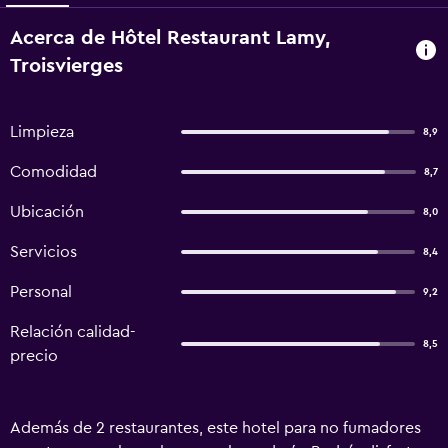
Acerca de Hôtel Restaurant Lamy,
Troisvierges
Limpieza
8,9
Comodidad
8,7
Ubicación
8,0
Servicios
8,4
Personal
9,2
Relación calidad-
8,5
precio
Además de 2 restaurantes, este hotel para no fumadores