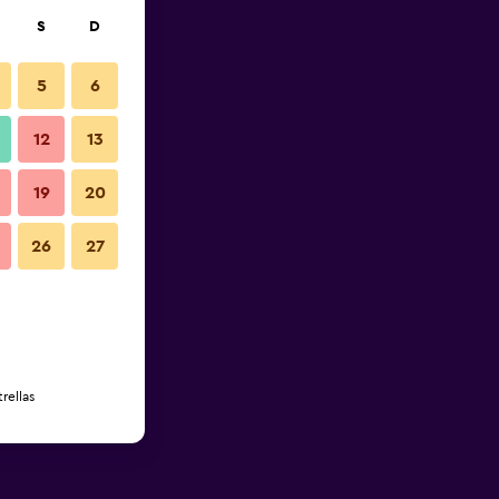
S
D
5
6
12
13
19
20
26
27
rellas