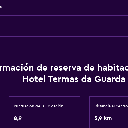
Champú
s
Alarma de humo
Gel de ducha
Aire acondicionado
Papeleras
Acondicionador
ormación de reserva de habita
Servicios y facilidades
Hotel Termas da Guarda
Servicio de conserjería
Caja fuerte
Instalaciones para reuni
Puntuación de la ubicación
Distancia al centro
Minimercado en las insta
8,9
3,9 km
Servicio de habitaciones