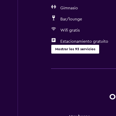
Gimnasio
Bar/lounge
Wifi gratis
Estacionamiento gratuito
Mostrar los 93 servicios
Piscina y spa
Masajes
Bar en la piscina
Piscina climatizada
Spa
O
Bañera de hidromasaje
Piscina (cubierta)