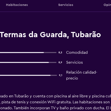
Habitaciones
Servicios
Opin
 Termas da Guarda, Tubarão
Comodidad
8,2
Servicios
8,9
Relación calidad-
9,1
precio
ado en Tubarão y cuenta con piscina al aire libre y piscina cub
 pista de tenis y conexión WiFi gratuita. Las habitaciones so
ionado. También incorporan TV y baño privado con ducha. El 