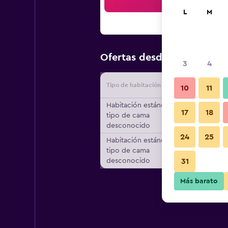
Bus
L
M
$150
Ofertas desde
/
Oferta m
3
4
Tipo de habitación
Proveedo
10
11
Habitación estándar,
17
18
tipo de cama
desconocido
24
25
Habitación estándar,
tipo de cama
desconocido
31
Más barato