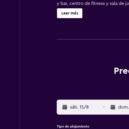
y bar, centro de fitness y sala de
equitación. Este hotel dispone de 
Leer más
Jaguaruna Sur está a 21 minutos en
Pre
sáb. 15/8
-
dom.
Tipo de alojamiento