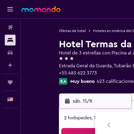
Vuelos
Ofertas de hotel
Hoteles en América del 
Alojamientos
Hotel Termas da
Autos
Hotel de 3 estrellas con Piscina al a
3 estrellas
Planifica con IA
Estrada Geral da Guarda, Tubarão
+55 483 622 3773
Muy bueno
423 calificacione
8,4
Trips
Español
sáb. 15/8
-
2 huéspedes, 1 habitación