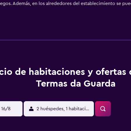
 juegos. Además, en los alrededores del establecimiento se pu
aparcamiento gratuito. El Museo Anita Garibaldi se encuentra 
 coche. La costa se encuentra a 28 km del alojamiento.
cio de habitaciones y ofertas
Termas da Guarda
 16/8
2 huéspedes, 1 habitación