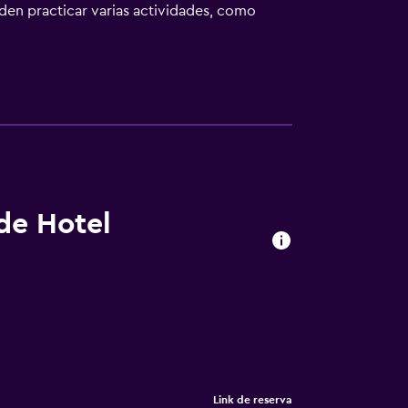
eden practicar varias actividades, como
a 14 km y el aeropuerto regional de
 de Hotel
Link de reserva