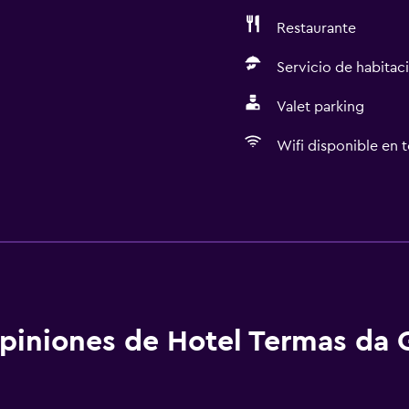
Restaurante
Servicio de habitac
Valet parking
Wifi disponible en t
Servicios básicos
Wifi gratis
Wifi disponible en todas 
Internet
Ropa de cama
piniones de Hotel Termas da 
Toallas
Extinguidor