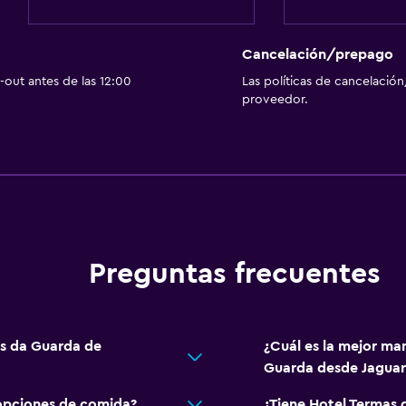
Mostrador de información
Check-out exprés
Cancelación/prepago
Capilla/templo
out antes de las 12:00
Las políticas de cancelación
Recepción 24 horas
proveedor.
Baño
Inodoro con cisterna alt
Bidé
Preguntas frecuentes
Secador de pelo
Aseo
Bañera al aire libre
as da Guarda de
¿Cuál es la mejor ma
Guarda desde Jaguar
al aire libre
Papel higiénico
Baño privado
opciones de comida?
¿Tiene Hotel Termas 