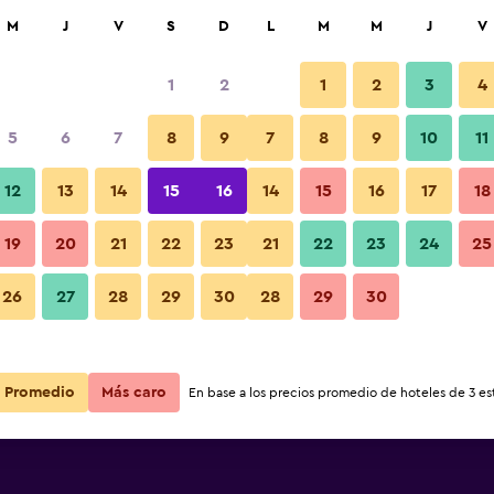
car
M
J
V
S
D
L
M
M
J
V
1
2
1
2
3
4
ás barata de precio por noche
5
6
7
8
9
7
8
9
10
11
r
Total noche
12
13
14
15
16
14
15
16
17
18
19
20
21
22
23
21
22
23
24
25
$150
Ver oferta
26
27
28
29
30
28
29
30
$175
Ver oferta
Promedio
Más caro
En base a los precios promedio de hoteles de 3 est