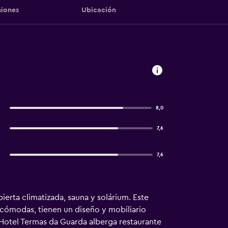
iones
Ubicación
8,0
7,6
7,6
ierta climatizada, sauna y solárium. Este
n cómodas, tienen un diseño y mobiliario
Hotel Termas da Guarda alberga restaurante