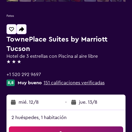
Fotos
TownePlace Suites by Marriott
Tucson
Hotel de 3 estrellas con Piscina al aire libre
3 estrellas
+1 520 292 9697
Muy bueno
151 calificaciones verificadas
8,8
mié. 12/8
-
jue. 13/8
2 huéspedes, 1 habitación