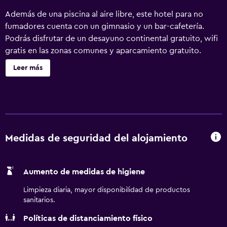
Además de una piscina al aire libre, este hotel para no
fumadores cuenta con un gimnasio y un bar-cafetería.
Podrás disfrutar de un desayuno continental gratuito, wifi
gratis en las zonas comunes y aparcamiento gratuito.
Otras instalaciones incluyen un centro de negocios
Leer más
disponible las 24 horas, una cafetería y café o té en las
zonas comunes. Se ofrece un servicio de limpieza a
petición. TownePlace Suites by Marriott Tucson ofrece 76
alojamientos con periódicos gratuitos y cafetera y tetera.
Estos alojamientos con muebles diferentes incluyen sofá
cama de doble y mesa de comedor. Las camas están
Medidas de seguridad del alojamiento
vestidas con edredón de plumas y ropa de cama de alta
calidad. Cabe destacar que este alojamiento permite a sus
Aumento de medidas de higiene
clientes elegir el tipo de almohada. Se ofrece una
televisión LCD de 36 pulgadas con canales por cable de
Limpieza diaria, mayor disponibilidad de productos
suscripción. En este hotel de 3 estrellas, los alojamientos
sanitarios.
incluyen cocina con frigorífico/congelador grande, placa
Políticas de distanciamiento físico
de cocina, microondas y comedor independiente. Los