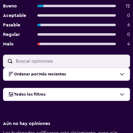
Bueno
12
Aceptable
0
Pasable
6
Regular
0
Malo
4
Ordenar por
:
Más recientes
Todos los filtros
Aún no hay opiniones