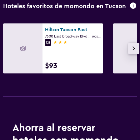
Hoteles favoritos de momondo en Tucson
Hilton Tucson East
7600 East Broadway Blvd., Tucson, AZ
3 estrellas
7,8
$93
Ahorra al reservar