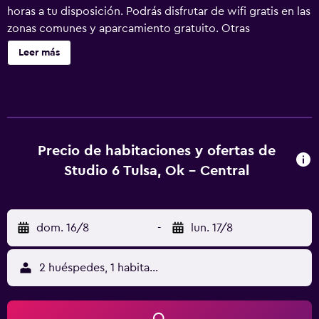
horas a tu disposición. Podrás disfrutar de wifi gratis en las
zonas comunes y aparcamiento gratuito. Otras
instalaciones incluyen una máquina expendedora. Studio 6
Leer más
Tulsa, OK - Central ofrece 80 alojamientos con aire
acondicionado y secador de pelo. Se ofrece televisión
por cable. Los baños están equipados con ducha y bañera
combinadas. Este motel en Tulsa ofrece acceso a Internet
wifi gratis. Los servicios para las personas de negocios
incluyen escritorio y teléfono. Se ofrece servicio de
Precio de habitaciones y ofertas de
limpieza todos los días y es posible solicitar tabla de
Studio 6 Tulsa, Ok - Central
planchar con plancha.
dom. 16/8
-
lun. 17/8
2 huéspedes, 1 habitación