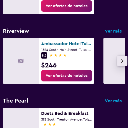
Ver ofertas de hoteles
Riverview
Ver más
Ambassador Hotel Tulsa Autograph Collection
1324 South Main Street, Tulsa, OK
4 estrellas
8,5
$246
Ver ofertas de hoteles
The Pearl
Ver más
Duets Bed & Breakfast
315 South Trenton Avenue, Tulsa, OK
3 estrellas