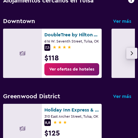
Alojamientos cercanos en Tulsa
Downtown
Ver más
DoubleTree by Hilton Tulsa-Downtown
616 W. Seventh Street, Tulsa, OK
4 estrellas
7,5
$118
Ver ofertas de hoteles
Greenwood District
Ver más
Holiday Inn Express & Suites Tulsa Downtown By IHG
310 East Archer Street, Tulsa, OK
3 estrellas
8,8
$125