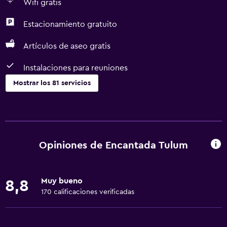
Wifi gratis
Estacionamiento gratuito
Artículos de aseo gratis
Instalaciones para reuniones
Mostrar los 81 servicios
Servicios básicos
Wifi gratis
Internet
Opiniones de Encantada Tulum
Ropa de cama
Toallas
Muy bueno
8,8
Ventilador
170 calificaciones verificadas
Extinguidor
Artículos de aseo gratis