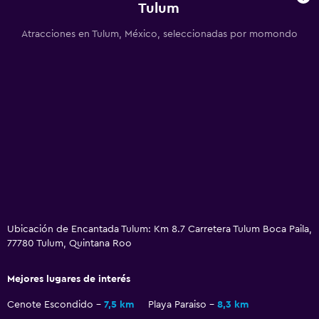
Tulum
Toallas de playa
Atracciones en Tulum, México, seleccionadas por momondo
Terraza
Muebles de exterior
Playa privada
Jardín
Baño
Ducha
Secador de pelo
Aseo
Ubicación de Encantada Tulum: Km 8.7 Carretera Tulum Boca Paila,
Papel higiénico
77780 Tulum, Quintana Roo
Albornoz
Mejores lugares de interés
Baño privado
Cenote Escondido
7,5 km
Playa Paraiso
8,3 km