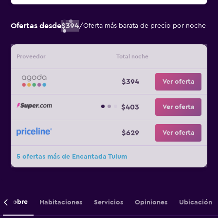
Ofertas desde
$394
/
Oferta más barata de precio por noche
Proveedor
Total noche
$394
Ver oferta
$403
Ver oferta
$629
Ver oferta
5 ofertas más de Encantada Tulum
Sobre
Habitaciones
Servicios
Opiniones
Ubicación