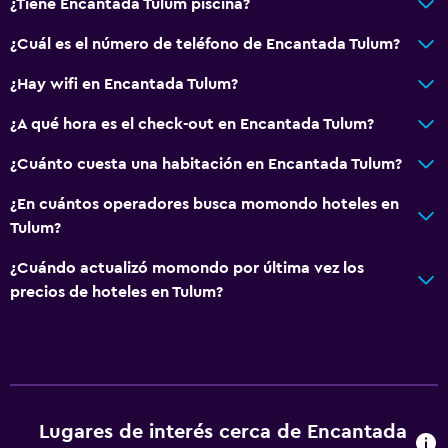
Entrada privada
¿Tiene Encantada Tulum piscina?
¿Cuál es el número de teléfono de Encantada Tulum?
Actividades
¿Hay wifi en Encantada Tulum?
Ecoturismo
Bicicletas
¿A qué hora es el check-out en Encantada Tulum?
Pesca
¿Cuánto cuesta una habitación en Encantada Tulum?
Juegos de mesa/rompecabezas
¿En cuántos operadores busca momondo hoteles en
Ciclismo
Tulum?
Buceo
¿Cuándo actualizó momondo por última vez los
Buceo
precios de hoteles en Tulum?
Windsurf
Aire libre
Terraza/patio
Lugares de interés cerca de Encantada
Sillas de playa