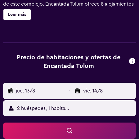
de este complejo. Encantada Tulum ofrece 8 alojamientos
con aire acondicionado, caja fuerte y botella de agua
Leer más
gratuita. Las habitaciones disponen de balcón amueblado.
Las camas están vestidas con edredón de plumas y ropa
de cama de alta calidad. Los huéspedes pueden navegar
por la web gracias a nuestro acceso a Internet wifi gratis.
Los baños están equipados con ducha con cabezal de
ducha tipo lluvia, albornoces, artículos de higiene
Precio de habitaciones y ofertas de
personal gratuitos y secador de pelo. Se ofrece servicio
Encantada Tulum
de limpieza todos los días. Este complejo turístico
dispone de una playa privada y bicicletas gratuitas. Se
pueden practicar las actividades de ocio y esparcimiento
jue. 13/8
-
vie. 14/8
que se indican más abajo en las instalaciones o cerca del
alojamiento (es posible que se aplique un recargo).
2 huéspedes, 1 habitación