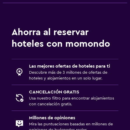
Comedor
Menús para dietas especiales (bajo petición)
Ahorra al reservar
Restaurante
hoteles con momondo
Bar/lounge
Desayuno en la habitación
La comida se puede entregar en el alojamiento
Las mejores ofertas de hoteles para ti
Descubre más de 3 millones de ofertas de
Estacionamiento y transporte
hoteles y alojamientos en un solo lugar.
Traslado al aeropuerto (con cargos)
CANCELACIÓN GRATIS
Estacionamiento gratuito
Usa nuestro filtro para encontrar alojamientos
con cancelación gratis.
Estacionamiento privado
Servicio de traslado (cargo adicional)
Millones de opiniones
Mira las puntuaciones basadas en millones de
opiniones de huéspedes reales.