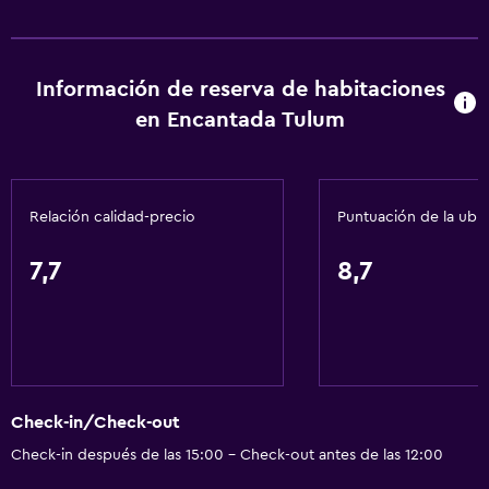
Champú
Alarma de humo
Información de reserva de habitaciones
Gel de ducha
en Encantada Tulum
Aire acondicionado
Papeleras
Acondicionador
Relación calidad-precio
Puntuación de la ubi
Servicios y facilidades
7,7
8,7
Servicio de conserjería
Caja fuerte
Instalaciones para reuniones
Servicio de habitaciones
Check-in/Check-out
Mostrador de información turística
Check-in después de las 15:00 - Check-out antes de las 12:00
Acceso con llave