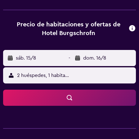
habitaciones del Hotel Burgschrofn cuentan con paneles
de madera de calidad, TV vía satélite, zona de estar y
balcón/terraza con vistas a la montaña. Todas las mañanas
se sirve un desayuno buffet abundante recién preparado
Precio de habitaciones y ofertas de
en el restaurante de estilo rústico del Burgschrofn. La zona
Hotel Burgschrofn
de spa es amplia. Los huéspedes también pueden sentarse
y leer un periódico gratuito en la terraza, mientras que los
niños juegan en el parque infantil del establecimiento. El
sáb. 15/8
-
dom. 16/8
parque de escalada Spannagel Penken se encuentra a 10
minutos en coche. En el Ski & Gletscherwelt Zillertal 3000,
situado a 5 minutos a pie, se puede practicar esquí
2 huéspedes, 1 habitación
durante todo el año.