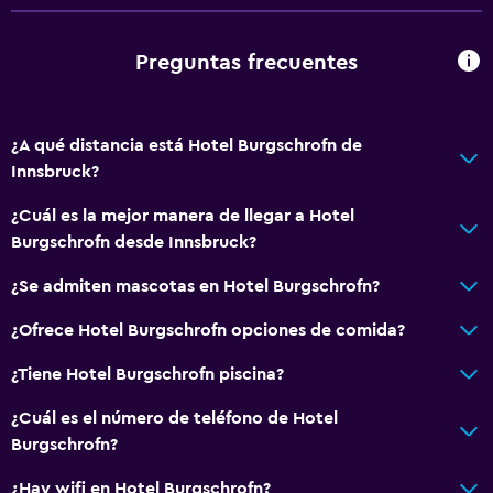
Extinguidor
Alarma de humo
Preguntas frecuentes
Calefacción
Accesibilidad y adecuación
¿A qué distancia está Hotel Burgschrofn de
Innsbruck?
Mascotas permitidas bajo consulta (pueden aplicar cargos
extra)
¿Cuál es la mejor manera de llegar a Hotel
Ascensor
Burgschrofn desde Innsbruck?
Habitación hipoalergénica
¿Se admiten mascotas en Hotel Burgschrofn?
Para no fumadores
¿Ofrece Hotel Burgschrofn opciones de comida?
Plantas superiores accesibles por ascensor
¿Tiene Hotel Burgschrofn piscina?
Aire libre
¿Cuál es el número de teléfono de Hotel
Terraza/patio
Burgschrofn?
Sillas de playa
¿Hay wifi en Hotel Burgschrofn?