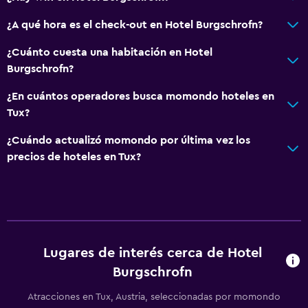
Terraza
¿A qué hora es el check-out en Hotel Burgschrofn?
Jardín
¿Cuánto cuesta una habitación en Hotel
Burgschrofn?
Baño
Secador de pelo
¿En cuántos operadores busca momondo hoteles en
Tux?
Aseo
Baño privado
¿Cuándo actualizó momondo por última vez los
precios de hoteles en Tux?
Comedor
Menús para dietas especiales (bajo petición)
Restaurante
Bar/lounge
Lugares de interés cerca de Hotel
Burgschrofn
Actividades
Atracciones en Tux, Austria, seleccionadas por momondo
Senderismo