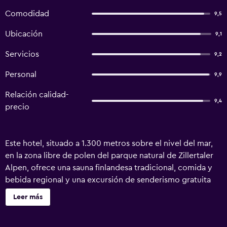
Comodidad
9,5
Ubicación
9,1
Servicios
9,2
Personal
9,9
Relación calidad-
9,4
precio
Este hotel, situado a 1.300 metros sobre el nivel del mar,
en la zona libre de polen del parque natural de Zillertaler
Alpen, ofrece una sauna finlandesa tradicional, comida y
bebida regional y una excursión de senderismo gratuita
por las rutas naturales del Tirol, así como caminatas
Leer más
guiadas y un programa semanal de senderismo con la
propia guía de montaña tirolesa del hotel. Todas las