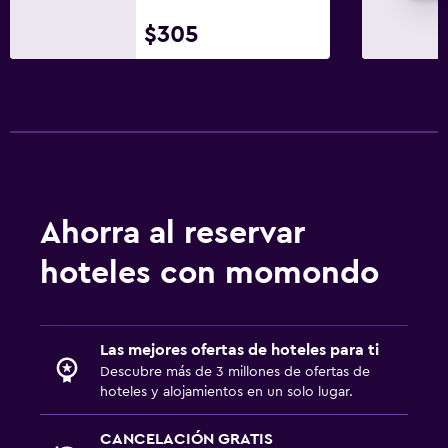
Estacionamiento en la calle
$305
Estacionamiento gratuito
Sistema de entretenimiento
TV de pantalla plana
TV por cable o vía satélite
Spa
Ahorra al reservar
Spa
hoteles con momondo
Sauna
Habitación
Las mejores ofertas de hoteles para ti
Armario o clóset
Descubre más de 3 millones de ofertas de
hoteles y alojamientos en un solo lugar.
Zona de trabajo
CANCELACIÓN GRATIS