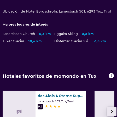
Ciclismo
Ubicación de Hotel Burgschrofn: Lanersbach 501, 6293 Tux, Tirol
Esquí
Mejores lugares de interés
Salud y seguridad
Lanersbach Church
0,3 km
Eggalm Skiing
0,6 km
Limpieza diaria
Tuxer Glacier
10,4 km
Hintertux Glacier Ski Resort
6,5 km
Cámaras CCTV en zonas comunes
Caja fuerte
Ideal para familias
Hoteles favoritos de momondo en Tux
Comidas para niños
Equipo infantil para zona de juegos al aire libre
Parque infantil
das Alois 4 Sterne Superior
Lanersbach 433, Tux, Tirol
4 estrellas
9,4
Estacionamiento y transporte