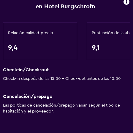
en Hotel Burgschrofn
Espacio de almacenamiento
Servicios y facilidades
Relación calidad-precio
Puntuación de la ubi
Cajero automático/banco
Caja fuerte
9,4
9,1
Baño turco
Servicio de habitaciones
Check-in/Check-out
Venta de pases de esquí
Check-in después de las 15:00 - Check-out antes de las 10:00
Check-out exprés
Cancelación/prepago
Servicios básicos
Las políticas de cancelación/prepago varían según el tipo de
Wifi gratis
habitación y el proveedor.
Wifi disponible en todas las instalaciones
Internet