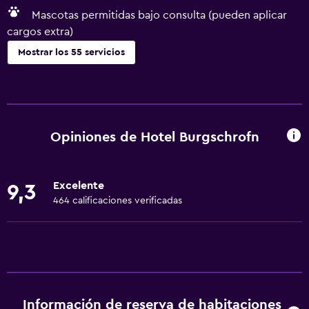
Mascotas permitidas bajo consulta (pueden aplicar
cargos extra)
Mostrar los 55 servicios
General
Habitaciones familiares
Zona de estar
Opiniones de Hotel Burgschrofn
Posibilidad de habitaciones conectadas
Habitaciones insonorizadas
Excelente
9,3
Insonorización
464 calificaciones verificadas
Teléfono
Alfombrado
Vista a la montaña
Piso de mosaico/mármol
Información de reserva de habitaciones
Bodega de esquí