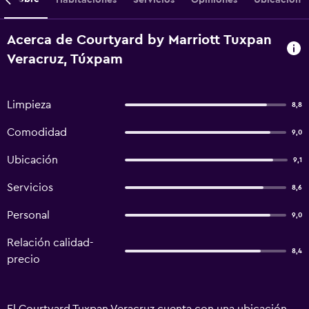
Acerca de Courtyard by Marriott Tuxpan
Veracruz, Túxpam
Limpieza
8,8
Comodidad
9,0
Ubicación
9,1
Servicios
8,6
Personal
9,0
Relación calidad-
8,4
precio