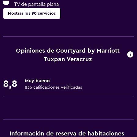
TV de pantalla plana
Mostrar los 90 servicios
Accesibilidad y adecuación
Habitaciones para no fumadores disponibles
Mascotas permitidas bajo consulta (pueden aplicar cargos
Opiniones de Courtyard by Marriott
extra)
Tuxpan Veracruz
Accesibilidad
Ascensor
Muy bueno
8,8
Ascensor disponible
836 calificaciones verificadas
Hipoalergénico
Estacionamiento accesible
Habitación hipoalergénica
Lavabo bajo
Almohada sin plumas
Información de reserva de habitaciones