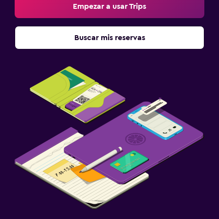
Terraza/patio
Empezar a usar Trips
Área de picnic
Jardín
Buscar mis reservas
Zona de trabajo
Fax/fotocopiadora
Caja fuerte para laptops
Escritorio
Actividades
Tienda de regalos
Casino
Juegos de mesa/rompecabezas
Ideal para familias