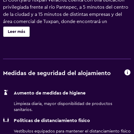
El Courtyard Tuxpan Veracruz cuenta con una ubicación
privilegiada frente al río Pantepec, a 5 minutos del centro
de la ciudad y a 15 minutos de distintas empresas y del
área comercial de Tuxpan, donde encontrará un
importante desarrollo del turismo. Con su hermosa
Leer más
arquitectura le ofrece un diseño moderno inspirado en la
naturaleza, con los estándares más altos de seguridad en
instalaciones de calidad y con un servicio que hará que
cualquier viaje con la familia o de negocios sea una
agradable experiencia.
Medidas de seguridad del alojamiento
Aumento de medidas de higiene
Limpieza diaria, mayor disponibilidad de productos
sanitarios.
Políticas de distanciamiento físico
Vestíbulos equipados para mantener el distanciamiento físico