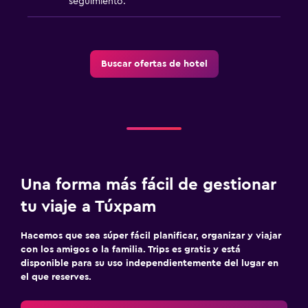
seguimiento.
Espacio de almacenamiento
Lavandería
Buscar ofertas de hotel
Lavandería
Servicio de planchado
Servicios de lavandería/tintorería
Plancha y tabla de planchar
Una forma más fácil de gestionar
Estacionamiento y transporte
tu viaje a Túxpam
Estacionamiento gratuito
Estacionamiento privado
Hacemos que sea súper fácil planificar, organizar y viajar
Servicio de traslado (cargo adicional)
con los amigos o la familia. Trips es gratis y está
disponible para su uso independientemente del lugar en
el que reserves.
Aire libre