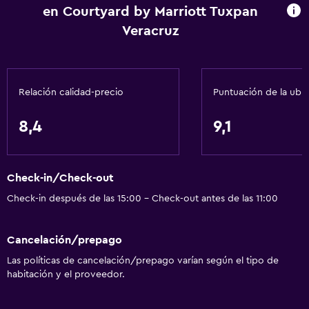
en Courtyard by Marriott Tuxpan
Inodoro con barras de apoyo
Veracruz
Áreas designadas para fumadores
Servicios y facilidades
Relación calidad-precio
Puntuación de la ubi
Cajero automático/banco
Centro de negocios
8,4
9,1
Servicio de despertador
Servicio de conserjería
Check-in/Check-out
Caja fuerte
Check-in después de las 15:00 - Check-out antes de las 11:00
Cambio de divisas
Instalaciones para reuniones
Cancelación/prepago
Servicio de habitaciones
Las políticas de cancelación/prepago varían según el tipo de
Mostrador de información turística
habitación y el proveedor.
Acceso con tarjeta