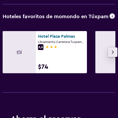
Ducha
Inodoro con cisterna alta
Hoteles favoritos de momondo en Túxpam
Secador de pelo
Aseo
Hotel Plaza Palmas
Papel higiénico
Libramiento Carretera Tuxpam-Tampico, Col. 6 de en, Túxpam, Veracruz
3 estrellas
Baño público
8,8
Baño privado
$74
Sistema de entretenimiento
Radio
TV de pantalla plana
TV por cable o vía satélite
TV
Base dock para smartphone