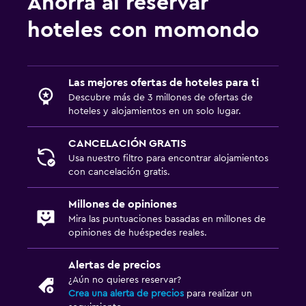
Ahorra al reservar
Reproductor de DVD
hoteles con momondo
Salud y seguridad
Limpieza diaria
Las mejores ofertas de hoteles para ti
Botiquín de primeros auxilios
Descubre más de 3 millones de ofertas de
Cámaras CCTV en zonas comunes
hoteles y alojamientos en un solo lugar.
Cámaras CCTV en el exterior
CANCELACIÓN GRATIS
Seguridad las 24 horas
Usa nuestro filtro para encontrar alojamientos
con cancelación gratis.
Caja fuerte
Millones de opiniones
General
Mira las puntuaciones basadas en millones de
opiniones de huéspedes reales.
Habitaciones familiares
Teléfono
Alertas de precios
Piso de mosaico/mármol
¿Aún no quieres reservar?
Crea una alerta de precios
para realizar un
Vista a la piscina