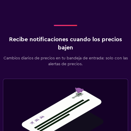
Cuna/cama nido disponibles
Comidas para niños
Habitación
Despertador
Recibe notificaciones cuando los precios
bajen
Gimnasio
Cambios diarios de precios en tu bandeja de entrada: solo con las
Gimnasio
alertas de precios.
Piscina
Piscina al aire libre