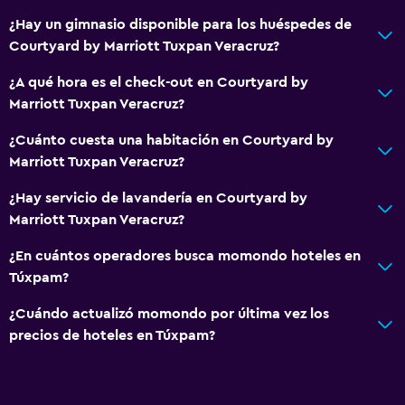
Acondicionador
¿Hay un gimnasio disponible para los huéspedes de
Courtyard by Marriott Tuxpan Veracruz?
Comedor
Almuerzos para llevar
¿A qué hora es el check-out en Courtyard by
Marriott Tuxpan Veracruz?
Menús para dietas especiales (bajo petición)
Microondas
¿Cuánto cuesta una habitación en Courtyard by
Marriott Tuxpan Veracruz?
Restaurante
Desayuno en la habitación
¿Hay servicio de lavandería en Courtyard by
Marriott Tuxpan Veracruz?
Tetera
Nevera
¿En cuántos operadores busca momondo hoteles en
Túxpam?
La comida se puede entregar en el alojamiento
Cafetera
¿Cuándo actualizó momondo por última vez los
precios de hoteles en Túxpam?
Máquina expendedora (bebidas)
Baño