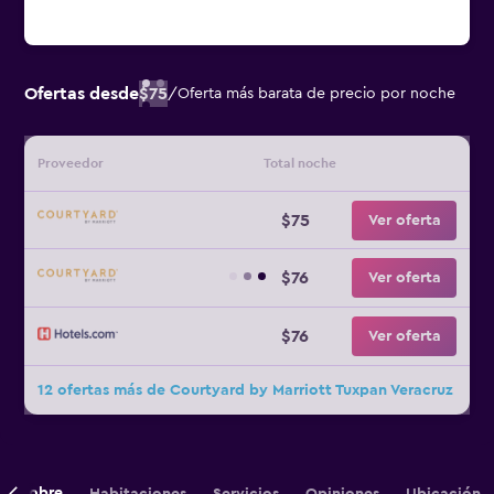
Ofertas desde
$75
/
Oferta más barata de precio por noche
Proveedor
Total noche
$75
Ver oferta
$76
Ver oferta
$76
Ver oferta
12 ofertas más de Courtyard by Marriott Tuxpan Veracruz
Sobre
Habitaciones
Servicios
Opiniones
Ubicación