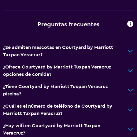
Check-out exprés
Recepción 24 horas
Preguntas frecuentes
Servicios básicos
Wifi gratis
¿Se admiten mascotas en Courtyard by Marriott
Wifi disponible en todas las instalaciones
Tuxpan Veracruz?
Internet
¿Ofrece Courtyard by Marriott Tuxpan Veracruz
Toallas
opciones de comida?
Extinguidor
¿Tiene Courtyard by Marriott Tuxpan Veracruz
Artículos de aseo gratis
piscina?
Champú
¿Cuál es el número de teléfono de Courtyard by
Alarma de humo
Marriott Tuxpan Veracruz?
Gel de ducha
¿Hay wifi en Courtyard by Marriott Tuxpan
Aire acondicionado
Veracruz?