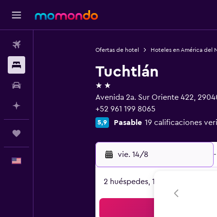
Vuelos
Ofertas de hotel
Hoteles en América del 
Alojamientos
Tuchtlán
2 estrellas
Autos
Avenida 2a. Sur Oriente 422, 29040
Planifica con IA
+52 961 199 8065
Pasable
19 calificaciones ver
5,9
Trips
vie. 14/8
-
Español
2 huéspedes, 1 habitación
Bus