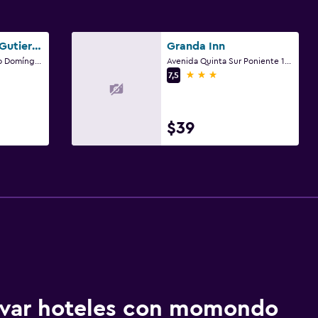
Marriott Tuxtla Gutierrez Hotel
Granda Inn
Boulevard Dr. Belisario Domínguez 1195, Tuxtla Gutiérrez, Chiapas
Avenida Quinta Sur Poniente 140, Tuxtla Gutiérrez, Chiapas
3 estrellas
7,5
$39
ervar hoteles con momondo