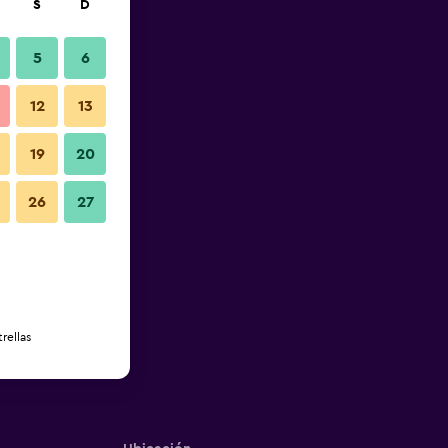
S
D
5
6
12
13
19
20
26
27
rellas