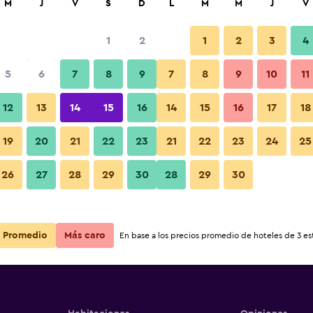
M
J
V
S
D
L
M
M
J
V
1
2
1
2
3
4
5
6
7
8
9
7
8
9
10
11
12
13
14
15
16
14
15
16
17
18
Ver precios
19
20
21
22
23
21
22
23
24
25
26
27
28
29
30
28
29
30
Ver precios
Ver precios
Promedio
Más caro
En base a los precios promedio de hoteles de 3 est