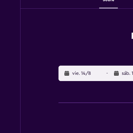
vie. 14/8
-
sáb. 