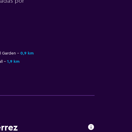
nadas por
al Garden
0,9 km
ll
1,9 km
rrez