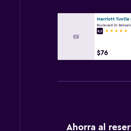
5 estrellas
8,5
$76
Ahorra al res