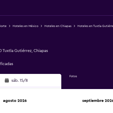
Norte
Hoteles en México
Hoteles en Chiapas
Hoteles en Tuxtla Gutiérr
 Tuxtla Gutiérrez, Chiapas
ificadas
Fotos
sáb. 15/8
agosto 2026
septiembre 202
car