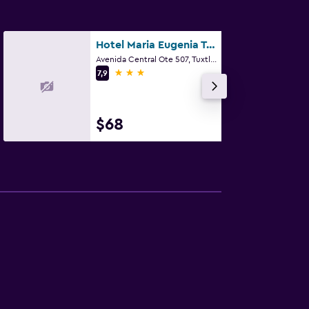
Hotel Maria Eugenia Tuxtla Gutierrez
Avenida Central Ote 507, Tuxtla Gutiérrez, Chiapas
3 estrellas
7,9
$68