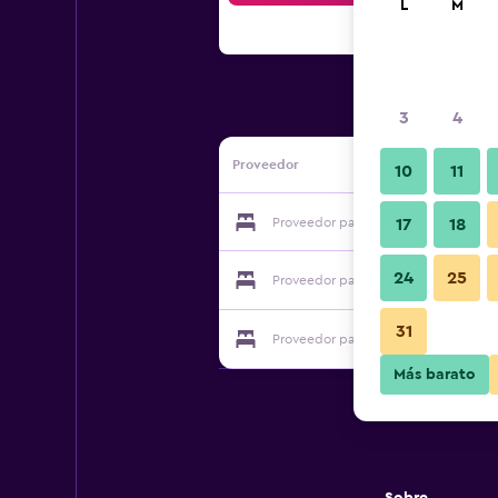
L
M
3
4
Proveedor
10
11
Proveedor para Tuchtlán
17
18
24
25
Proveedor para Tuchtlán
31
Proveedor para Tuchtlán
Más barato
Sobre