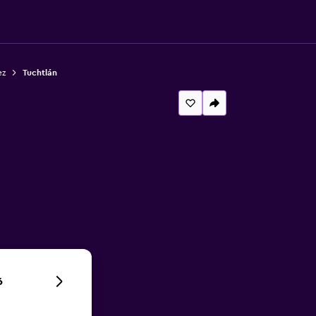
ez
Tuchtlán
6