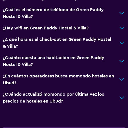
Habitación
¿Cuál es el número de teléfono de Green Paddy
Lámpara de lectura
Hostel & Villa?
Camas extralargas (+2 m)
¿Hay wifi en Green Paddy Hostel & Villa?
Enchufe cerca de la cama
¿A qué hora es el check-out en Green Paddy Hostel
Perchero
& Villa?
Armario o clóset
¿Cuánto cuesta una habitación en Green Paddy
Hostel & Villa?
Estacionamiento y transporte
¿En cuántos operadores busca momondo hoteles en
Traslado al aeropuerto (con cargos)
Ubud?
Estacionamiento gratuito
¿Cuándo actualizó momondo por última vez los
Estacionamiento privado
precios de hoteles en Ubud?
Servicio de traslado (cargo adicional)
Servicios y facilidades