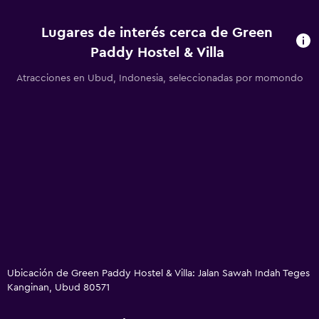
Servicio de conserjería
Mostrador de información turística
Lugares de interés cerca de Green
Check-out exprés
Paddy Hostel & Villa
Check-in/check-out privado
Atracciones en Ubud, Indonesia, seleccionadas por momondo
Salud y seguridad
Limpieza diaria
Mosquitera
Seguridad las 24 horas
Sistema de entretenimiento
TV de pantalla plana
Sala de estar/TV compartida
Ubicación de Green Paddy Hostel & Villa: Jalan Sawah Indah Teges
Kanginan, Ubud 80571
Lavandería