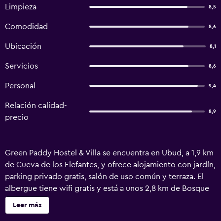
Limpieza
8,5
Comodidad
8,6
Ubicación
8,1
Servicios
8,6
Personal
9,4
Relación calidad-
8,9
precio
Green Paddy Hostel & Villa se encuentra en Ubud, a 1,9 km
de Cueva de los Elefantes, y ofrece alojamiento con jardín,
parking privado gratis, salón de uso común y terraza. El
albergue tiene wifi gratis y está a unos 2,8 km de Bosque
de los Monos de Ubud y a 4,2 km de Palacio de Ubud. El
Leer más
alojamiento dispone de cocina compartida, servicio de