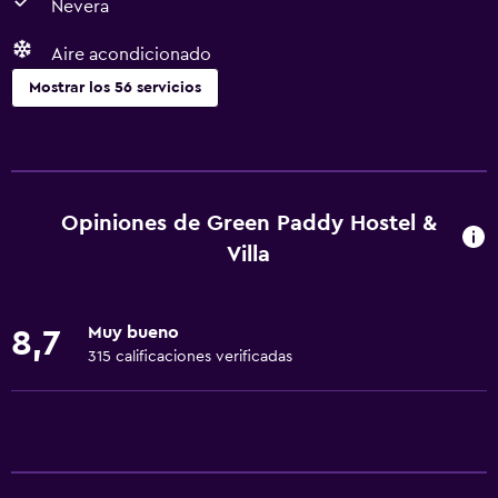
Nevera
Aire acondicionado
Mostrar los 56 servicios
General
Ventana
Zona de estar
Opiniones de Green Paddy Hostel &
Vista al jardín
Villa
Piso de parquet o madera noble
Casilleros
Muy bueno
8,7
Vista a la piscina
315 calificaciones verificadas
Cortina
Espacio de almacenamiento
Servicios básicos