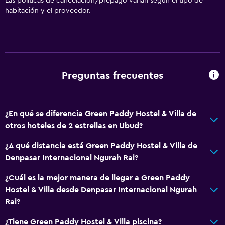
Las políticas de cancelación/prepago varían según el tipo de
habitación y el proveedor.
Baño
Ducha
Aseo
Papel higiénico
Preguntas frecuentes
Baño público
Baño privado
¿En qué se diferencia Green Paddy Hostel & Villa de
otros hoteles de 2 estrellas en Ubud?
Aire libre
Terraza/patio
¿A qué distancia está Green Paddy Hostel & Villa de
Denpasar Internacional Ngurah Rai?
Sillas de playa
Terraza
¿Cuál es la mejor manera de llegar a Green Paddy
Hostel & Villa desde Denpasar Internacional Ngurah
Muebles de exterior
Rai?
Jardín
¿Tiene Green Paddy Hostel & Villa piscina?