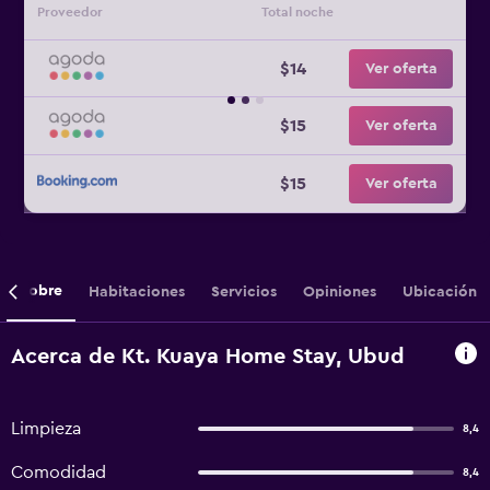
Proveedor
Total noche
$14
Ver oferta
$15
Ver oferta
$15
Ver oferta
Sobre
Habitaciones
Servicios
Opiniones
Ubicación
Acerca de Kt. Kuaya Home Stay, Ubud
Limpieza
8,4
Comodidad
8,4