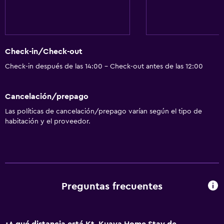
Piso de mosaico/mármol
Vista al jardín
Vista a la piscina
Check-in/Check-out
Piscina y spa
Check-in después de las 14:00 - Check-out antes de las 12:00
Masajes
Piscina con vista
Cancelación/prepago
Piscina al aire libre
Las políticas de cancelación/prepago varían según el tipo de
habitación y el proveedor.
Estacionamiento y transporte
Estacionamiento gratuito
Estacionamiento privado
Preguntas frecuentes
Servicio de traslado (cargo adicional)
Aire libre
¿A qué distancia está Kt. Kuaya Home Stay de