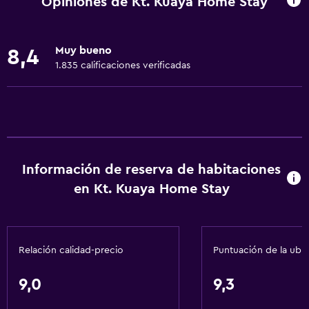
Opiniones de Kt. Kuaya Home Stay
Internet
Ropa de cama
Muy bueno
8,4
Toallas
1.835 calificaciones verificadas
Ventilador
Aire acondicionado
Baño
Aseo
Información de reserva de habitaciones
Papel higiénico
en Kt. Kuaya Home Stay
Ducha
Baño privado
Relación calidad-precio
Puntuación de la ubi
General
9,0
9,3
Zona de estar