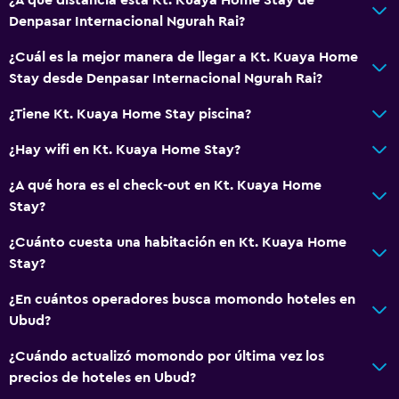
Terraza
Denpasar Internacional Ngurah Rai?
Terraza/patio
¿Cuál es la mejor manera de llegar a Kt. Kuaya Home
Jardín
Stay desde Denpasar Internacional Ngurah Rai?
¿Tiene Kt. Kuaya Home Stay piscina?
Comedor
Desayuno en la habitación
¿Hay wifi en Kt. Kuaya Home Stay?
La comida se puede entregar en el alojamiento
¿A qué hora es el check-out en Kt. Kuaya Home
Stay?
Servicios y facilidades
¿Cuánto cuesta una habitación en Kt. Kuaya Home
Renta de autos
Stay?
Mostrador de información turística
¿En cuántos operadores busca momondo hoteles en
Ubud?
Lavandería
¿Cuándo actualizó momondo por última vez los
Lavandería
precios de hoteles en Ubud?