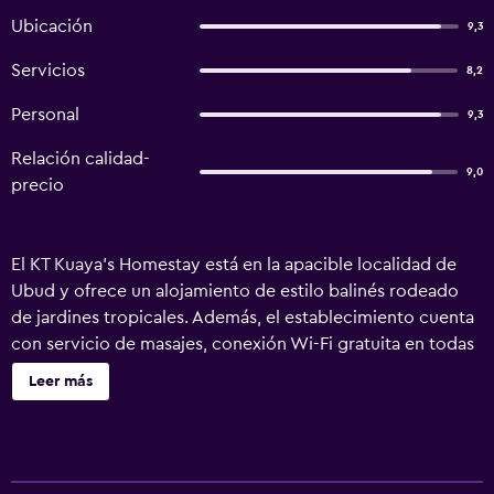
Ubicación
9,3
Servicios
8,2
Personal
9,3
Relación calidad-
9,0
precio
El KT Kuaya’s Homestay está en la apacible localidad de
Ubud y ofrece un alojamiento de estilo balinés rodeado
de jardines tropicales. Además, el establecimiento cuenta
con servicio de masajes, conexión Wi-Fi gratuita en todas
las instalaciones y aparcamiento gratuito. El KT Kuaya’s
Leer más
Homestay se encuentra a 10 minutos en coche del
mercado de Ubud y a 15 minutos en coche del bosque del
Mono de Ubud. El aeropuerto internacional de Ngurah Rai
se sitúa a 1,5 horas en coche. Las habitaciones tienen