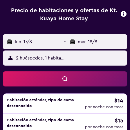
ventilador, escritorio y armario. Asimismo, disponen de
una terraza privada con vistas al jardín. El baño incluye
Precio de habitaciones y ofertas de Kt.
ducha de agua caliente. El establecimiento ofrece
Kuaya Home Stay
excursiones y un servicio de alquiler de coches. Además,
proporciona un servicio de recogida en el aeropuerto y
un servicio de traslado, ambos disponibles por un
lun. 17/8
-
mar. 18/8
suplemento. Por otra parte, el desayuno se sirve en las
habitaciones.
2 huéspedes, 1 habitación
$14
Habitación estándar, tipo de cama
desconocido
por noche con tasas
$15
Habitación estándar, tipo de cama
desconocido
por noche con tasas