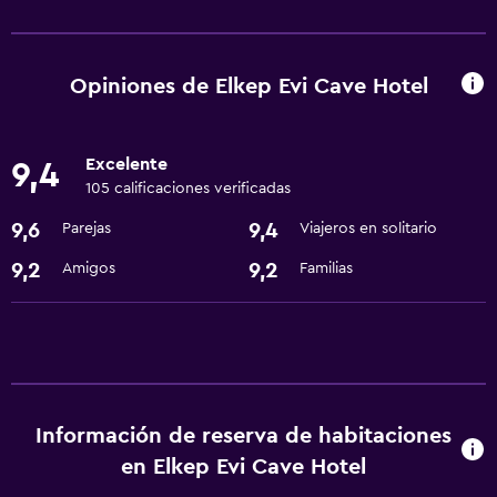
Servicios y facilidades
Servicio de habitaciones
Cambio de divisas
Opiniones de Elkep Evi Cave Hotel
Instalaciones para reuniones
Recepción 24 horas
Excelente
9,4
105 calificaciones verificadas
Lavandería
9,6
9,4
Parejas
Viajeros en solitario
Lavandería
9,2
9,2
Amigos
Familias
Servicios de lavandería/tintorería
Estacionamiento y transporte
Traslado aeropuerto
Información de reserva de habitaciones
Accesibilidad y adecuación
en Elkep Evi Cave Hotel
Áreas designadas para fumadores