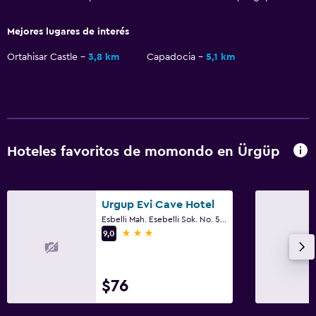
Mejores lugares de interés
Ortahisar Castle
3,8 km
Capadocia
5,1 km
Hoteles favoritos de momondo en Ürgüp
Urgup Evi Cave Hotel
Esbelli Mah. Esebelli Sok. No. 54, Ürgüp
3 estrellas
9,0
$76