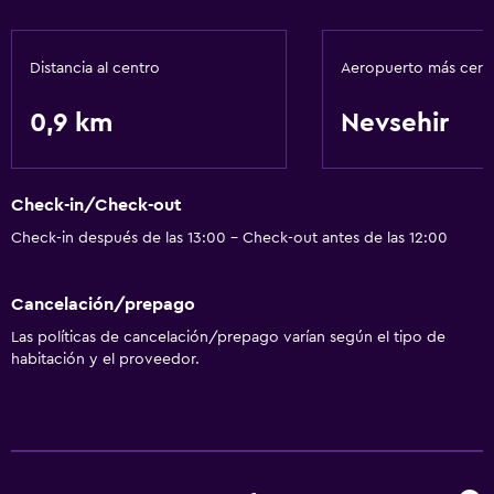
Baño
Distancia al centro
Aeropuerto más cer
Secador de pelo
0,9 km
Nevsehir
Comedor
Minibar
Check-in/Check-out
Actividades
Check-in después de las 13:00 - Check-out antes de las 12:00
Senderismo
Cancelación/prepago
General
Las políticas de cancelación/prepago varían según el tipo de
habitación y el proveedor.
Espacio de almacenamiento
Salud y seguridad
Caja fuerte