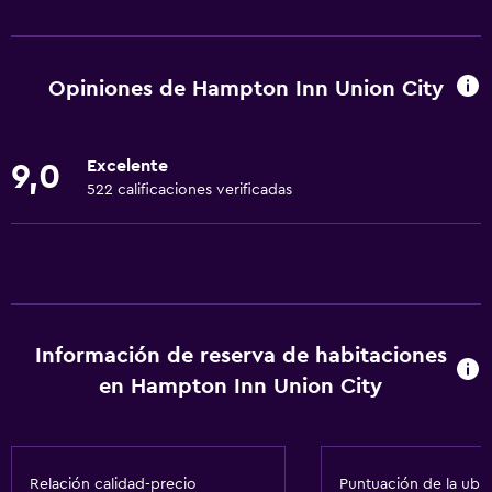
Comedor
Tetera/cafetera
Nevera
Opiniones de Hampton Inn Union City
La comida se puede entregar en el alojamiento
Cafetera
Excelente
9,0
Máquina expendedora (bebidas)
522 calificaciones verificadas
Máquina expendedora (botanas)
Microondas
Bar de tapas
Servicios básicos
Información de reserva de habitaciones
Wifi gratis
en Hampton Inn Union City
Wifi disponible en todas las instalaciones
Internet
Relación calidad-precio
Puntuación de la ubi
Aire acondicionado