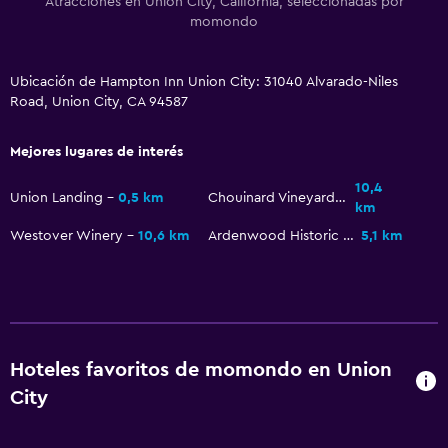
Atracciones en Union City, California, seleccionadas por
Aire libre
momondo
Terraza/patio
Ubicación de Hampton Inn Union City: 31040 Alvarado-Niles
Road, Union City, CA 94587
Habitación
Sofá cama
Mejores lugares de interés
10,4
Zona de trabajo
Union Landing
0,5 km
Chouinard Vineyards
km
Fax/fotocopiadora
Westover Winery
10,6 km
Ardenwood Historic Farm
5,1 km
Actividades
Tienda de regalos
Hoteles favoritos de momondo en Union
Gimnasio
City
Gimnasio