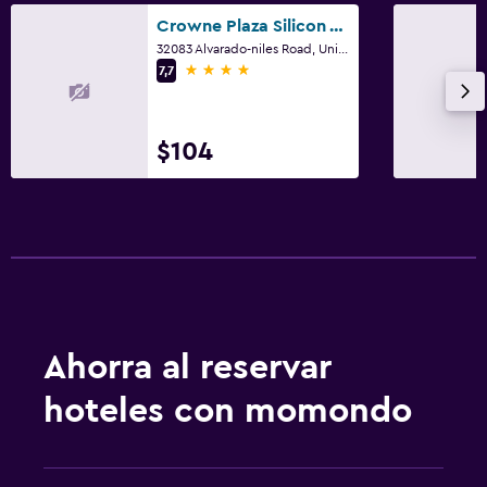
Piscina
Crowne Plaza Silicon Valley N - Union City By IHG
Piscina (cubierta)
32083 Alvarado-niles Road, Union City, CA
4 estrellas
7,7
$104
Ahorra al reservar
hoteles con momondo