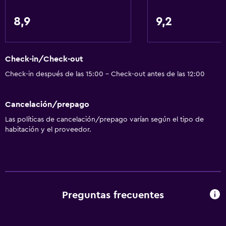
Artículos de aseo gratis
8,9
9,2
Calefacción
Accesibilidad y adecuación
Check-in/Check-out
Para no fumadores
Check-in después de las 15:00 - Check-out antes de las 12:00
Accesibilidad
Cancelación/prepago
Ascensor
Las políticas de cancelación/prepago varían según el tipo de
Estacionamiento accesible
habitación y el proveedor.
Áreas designadas para fumadores
General
Habitaciones familiares
Preguntas frecuentes
Teléfono
Zona de estar