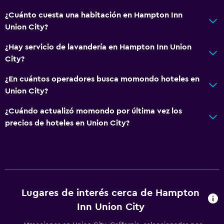
Salud y seguridad
¿Cuánto cuesta una habitación en Hampton Inn
Limpieza diaria
Union City?
Caja fuerte
¿Hay servicio de lavandería en Hampton Inn Union
Botiquín de primeros auxilios
City?
¿En cuántos operadores busca momondo hoteles en
Sistema de entretenimiento
Union City?
TV de pantalla plana
¿Cuándo actualizó momondo por última vez los
TV
precios de hoteles en Union City?
Estacionamiento y transporte
Estacionamiento gratuito
Baño
Lugares de interés cerca de Hampton
Inn Union City
Secador de pelo