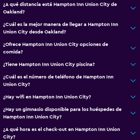
Posibilidad de habitaciones conectadas
¿A qué distancia está Hampton Inn Union City de
Oakland?
Espacio de almacenamiento
¿Cuál es la mejor manera de llegar a Hampton Inn
Servicios y facilidades
Union City desde Oakland?
Centro de negocios
¿Ofrece Hampton Inn Union City opciones de
Check-out exprés
comida?
Instalaciones para reuniones
¿Tiene Hampton Inn Union City piscina?
Servicio de habitaciones
¿Cuál es el número de teléfono de Hampton Inn
Recepción 24 horas
Union City?
¿Hay wifi en Hampton Inn Union City?
Lavandería
Lavandería
¿Hay un gimnasio disponible para los huéspedes de
Hampton Inn Union City?
Servicios de lavandería/tintorería
Plancha y tabla de planchar
¿A qué hora es el check-out en Hampton Inn Union
City?