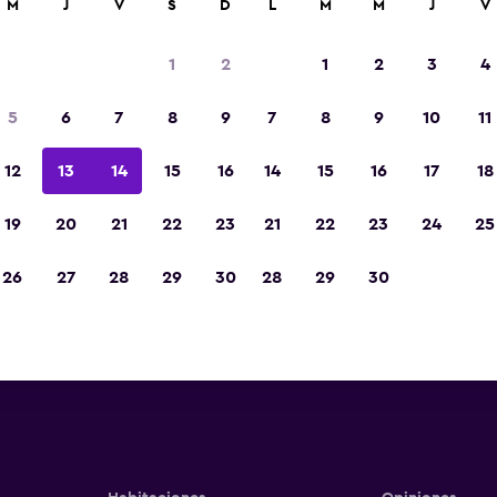
M
J
V
S
D
L
M
M
J
V
1
2
1
2
3
4
5
6
7
8
9
7
8
9
10
11
12
13
14
15
16
14
15
16
17
18
Ver precios
19
20
21
22
23
21
22
23
24
25
26
27
28
29
30
28
29
30
Ver precios
Ver precios