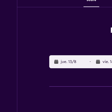
jue. 13/8
-
vie. 