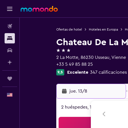
Vuelos
Ofertas de hotel
Hoteles en Europa
Ho
Alojamientos
Chateau De La M
3 estrellas
Autos
2 La Motte, 86230 Usseau, Vienne
Planifica con IA
+33 5 49 85 88 25
Excelente
347 calificaciones
9,5
Trips
jue. 13/8
-
Español
2 huéspedes, 1 habitación
Bus