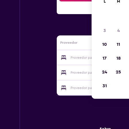
L
M
3
4
Proveedor
10
11
Proveedor para Chateau De La Motte
17
18
24
25
Proveedor para Chateau De La Motte
31
Proveedor para Chateau De La Motte
Sobre