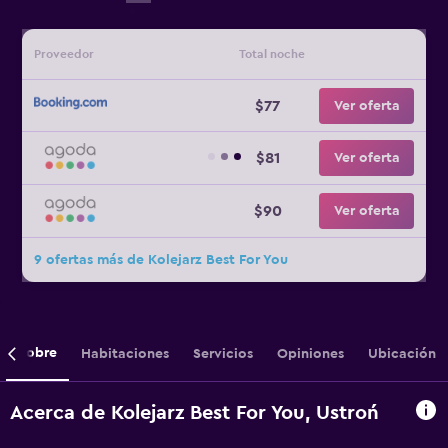
Proveedor
Total noche
$77
Ver oferta
$81
Ver oferta
$90
Ver oferta
9 ofertas más de Kolejarz Best For You
Sobre
Habitaciones
Servicios
Opiniones
Ubicación
Acerca de Kolejarz Best For You, Ustroń