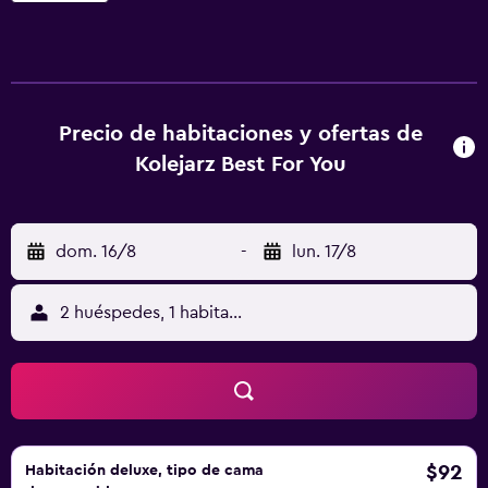
alrededores. Todas las habitaciones de este alojamiento
están equipadas con TV de pantalla plana con canales por
cable. Las habitaciones de este alojamiento tienen baño
privado con ducha y artículos de aseo gratuitos, además
de wifi gratis. Algunas de las habitaciones también
Precio de habitaciones y ofertas de
incluyen vistas a la montaña. En el resort, las habitaciones
Kolejarz Best For You
incluyen ropa de cama y toallas. Diuna Beskidy Ustroń -
dawny Kolejarz ofrece bañera de hidromasaje. Se puede
jugar al billar y al ping-pong en el alojamiento, y la zona es
dom. 16/8
-
lun. 17/8
ideal para practicar esquí y ciclismo. Parque temático
TwinPigs está a 46 km del alojamiento.
2 huéspedes, 1 habitación
$92
Habitación deluxe, tipo de cama