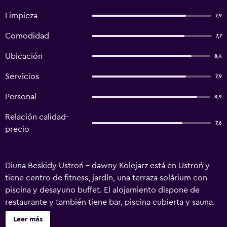
Limpieza
7,9
Comodidad
7,7
Ubicación
8,4
Servicios
7,9
Personal
8,9
Relación calidad-
7,6
precio
Diuna Beskidy Ustroń - dawny Kolejarz está en Ustroń y
tiene centro de fitness, jardín, una terraza solárium con
piscina y desayuno buffet. El alojamiento dispone de
restaurante y también tiene bar, piscina cubierta y sauna.
Hay parking privado gratis y resort también dispone de
Leer más
alquiler de equipamiento de esquí para descubrir los