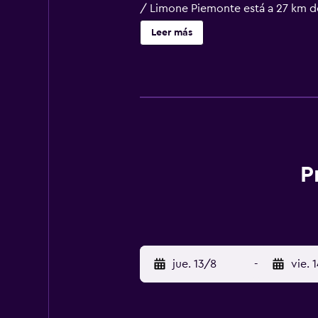
/ Limone Piemonte está a 27 km de
Leer más
P
jue. 13/8
-
vie. 