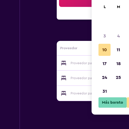
Bus
L
M
3
4
Proveedor
10
11
Proveedor para 'L Calié
17
18
24
25
Proveedor para 'L Calié
31
Proveedor para 'L Calié
Más barato