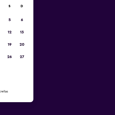
S
D
5
6
12
13
19
20
26
27
rellas