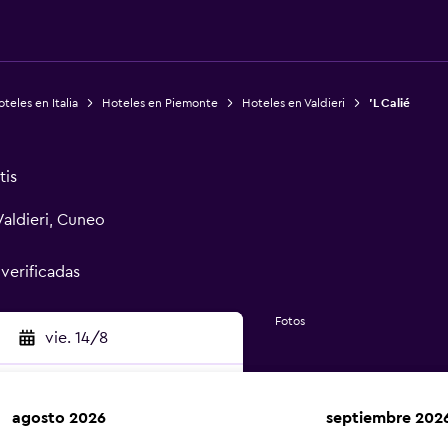
teles en Italia
Hoteles en Piemonte
Hoteles en Valdieri
'L Calié
tis
Valdieri, Cuneo
 verificadas
Fotos
vie. 14/8
agosto 2026
septiembre 202