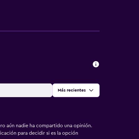
Ordenar por
:
Más recientes
ero aún nadie ha compartido una opinión.
bicación para decidir si es la opción