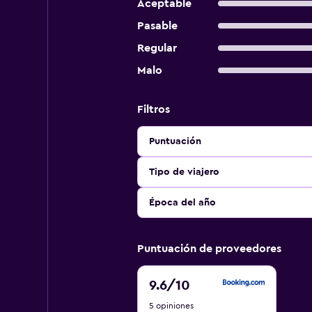
Aceptable
Pasable
Regular
Malo
Filtros
Puntuación
Tipo de viajero
Época del año
Puntuación de proveedores
9.6
9.6
/10
de
5 opiniones
10