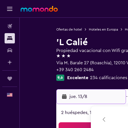
Vuelos
Ofertas de hotel
Hoteles en Europa
Ho
Alojamientos
'L Calié
Autos
Propiedad vacacional con Wifi gra
3 estrellas
Planifica con IA
Via M. Barale 27 (Roaschia), 12010 
+39 340 260 2484
Excelente
234 calificaciones
9,6
Trips
Español
jue. 13/8
-
2 huéspedes, 1 habitación