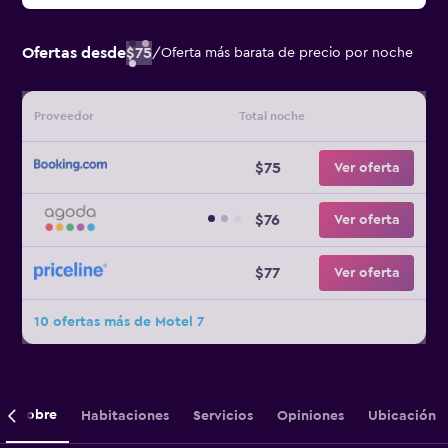
Ofertas desde
$75
/
Oferta más barata de precio por noche
Proveedor
Total noche
$75
Ver oferta
$76
Ver oferta
$77
Ver oferta
10 ofertas más de Motel 7
Sobre
Habitaciones
Servicios
Opiniones
Ubicación