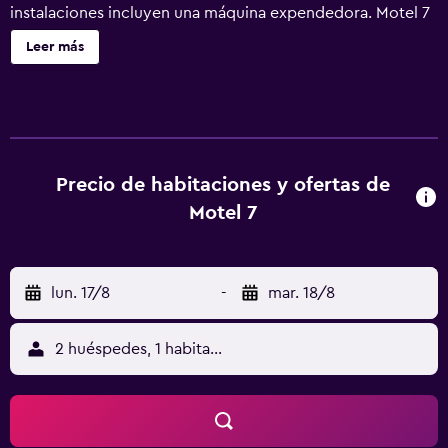
instalaciones incluyen una máquina expendedora. Motel 7
ofrece 78 alojamientos con aire acondicionado y cafetera
Leer más
y tetera. Se ofrece una televisión de pantalla plana con
canales por cable de suscripción. Los baños están
equipados con ducha y bañera combinadas. Este motel en
Vallejo ofrece acceso a Internet wifi gratis. Se ofrece
servicio de limpieza todos los días y es posible solicitar
secador de pelo.
Precio de habitaciones y ofertas de
Motel 7
lun. 17/8
-
mar. 18/8
2 huéspedes, 1 habitación