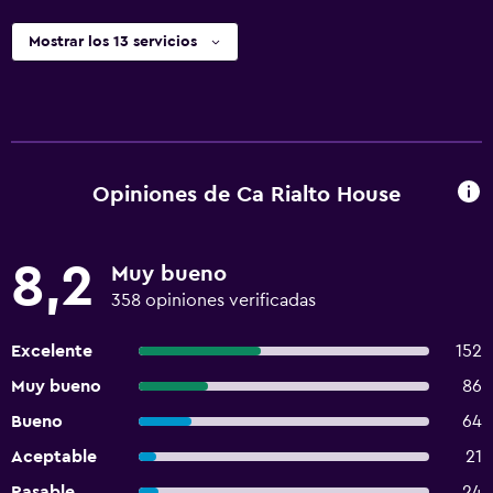
Mostrar los 13 servicios
Opiniones de Ca Rialto House
8,2
Muy bueno
358 opiniones verificadas
Excelente
152
Muy bueno
86
Bueno
64
Aceptable
21
Pasable
24