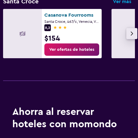
Santa Croce
Ver más
Casanova Fourrooms
Santa Croce, 467/c, Venecia, Véneto
3 estrellas
8,2
$154
Ver ofertas de hoteles
Ahorra al reservar
hoteles con momondo