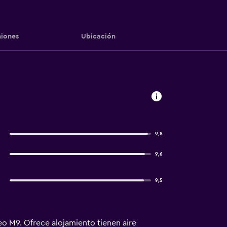
iones
Ubicación
9,8
9,6
9,5
o M9. Ofrece alojamiento tienen aire