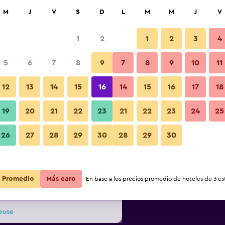
car
M
J
V
S
D
L
M
M
J
V
1
2
1
2
3
4
ás barata de precio por noche
5
6
7
8
9
7
8
9
10
11
r
Total noche
12
13
14
15
16
14
15
16
17
18
19
20
21
22
23
21
22
23
24
25
$166
Ver oferta
26
27
28
29
30
28
29
30
$174
Ver oferta
Promedio
Más caro
En base a los precios promedio de hoteles de 3 est
$198
Ver oferta
ouse