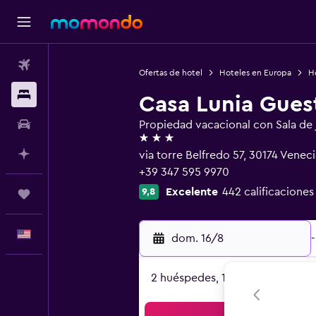
Vuelos
Ofertas de hotel
Hoteles en Europa
Ho
Alojamientos
Casa Lunia Gues
Autos
Propiedad vacacional con Sala de
3 estrellas
Planifica con IA
via torre Belfredo 57, 30174 Venec
+39 347 595 9970
Excelente
442 calificaciones
9,8
Trips
Español
dom. 16/8
-
2 huéspedes, 1 habitación