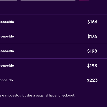
$166
sconocido
$174
sconocido
$198
sconocido
$198
sconocido
$223
conocido
as e impuestos locales a pagar al hacer check-out.