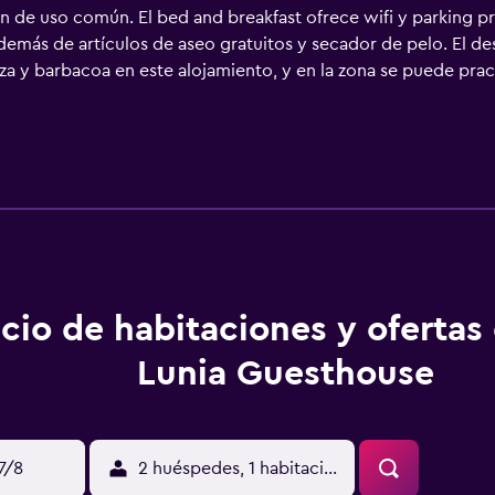
ón de uso común. El bed and breakfast ofrece wifi y parking 
demás de artículos de aseo gratuitos y secador de pelo. El de
raza y barbacoa en este alojamiento, y en la zona se puede pra
nto, y Estación de tren Venecia Santa Lucia está a 10 km. El 
cio de habitaciones y ofertas
Lunia Guesthouse
17/8
2 huéspedes, 1 habitación