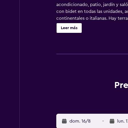
acondicionado, patio, jardín y sal
con bidet en todas las unidades, a
continentales o italianas. Hay ter
Station está a 3,2 km del alojamie
Leer más
Polo) está a 9 km.
Pre
dom. 16/8
-
lun. 