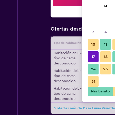
Bus
L
M
$166
Ofertas desde
/
Oferta m
3
4
Tipo de habitación
Proveedo
10
11
Habitación deluxe,
17
18
tipo de cama
desconocido
24
25
Habitación deluxe,
tipo de cama
desconocido
31
Habitación deluxe,
Más barato
tipo de cama
desconocido
5 ofertas más de Casa Lunia Guesth