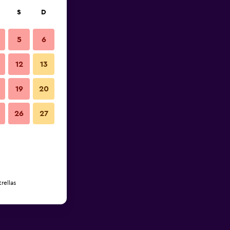
S
D
5
6
12
13
19
20
26
27
rellas