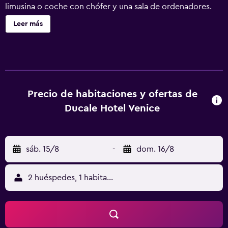
limusina o coche con chófer y una sala de ordenadores.
Hotel Ducale ofrece 45 alojamientos con caja fuerte y
Leer más
secador de pelo. Las camas están vestidas con edredón
de plumas. Se ofrece una televisión LCD de 21 pulgadas
con canales por satélite. Los baños están equipados con
ducha, bidé y artículos de higiene personal gratuitos. Los
servicios para las personas de negocios incluyen
escritorio y teléfono.
Precio de habitaciones y ofertas de
Ducale Hotel Venice
sáb. 15/8
-
dom. 16/8
2 huéspedes, 1 habitación