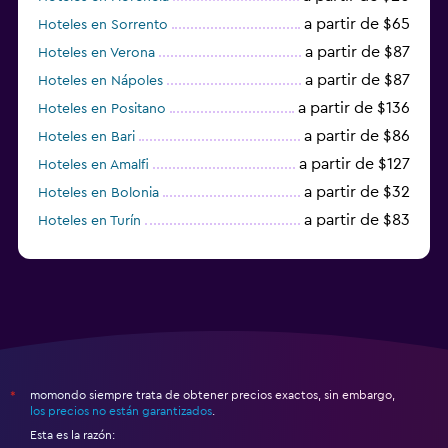
a partir de $65
Hoteles en Sorrento
a partir de $87
Hoteles en Verona
a partir de $87
Hoteles en Nápoles
a partir de $136
Hoteles en Positano
a partir de $86
Hoteles en Bari
a partir de $127
Hoteles en Amalfi
a partir de $32
Hoteles en Bolonia
a partir de $83
Hoteles en Turín
a partir de $94
Hoteles en Palermo
momondo siempre trata de obtener precios exactos, sin embargo,
*
los precios no están garantizados
.
Esta es la razón: