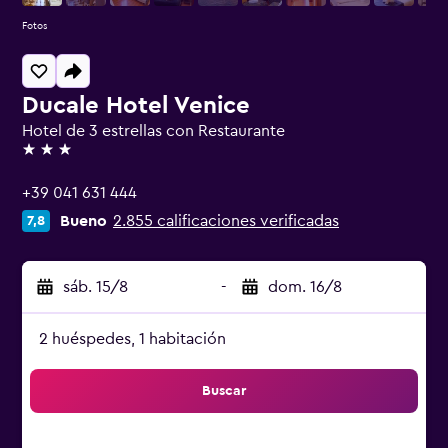
Fotos
Ducale Hotel Venice
Hotel de 3 estrellas con Restaurante
3 estrellas
+39 041 631 444
Bueno
2.855 calificaciones verificadas
7,8
sáb. 15/8
-
dom. 16/8
2 huéspedes, 1 habitación
Buscar