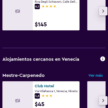
Riva Degli Schiavoni, Calle Della Pieta, 3651, Venecia, Véneto
4 estrellas
8,5
$145
Alojamientos cercanos en Venecia
Mestre-Carpenedo
Ver más
Club Hotel
Via Villafranca 1, Venecia, Véneto
3 estrellas
5,8
$45