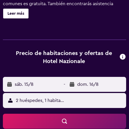
comunes es gratuita. También encontrarás asistencia
turística y para la compra de entradas, un portero o
Leer más
botones y una caja fuerte en la recepción. Hotel Nazionale
ofrece 107 alojamientos con caja fuerte y secador de pelo.
Se ofrece una televisión LCD de 30 pulgadas con canales
por satélite. Los baños están equipados con ducha y bidé.
Los huéspedes pueden navegar por la web gracias a
nuestro acceso a Internet wifi gratis. Los servicios para las
Precio de habitaciones y ofertas de
personas de negocios incluyen escritorio y teléfono. Se
Hotel Nazionale
ofrece servicio de limpieza todos los días.
sáb. 15/8
-
dom. 16/8
2 huéspedes, 1 habitación