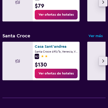
$79
Ver ofertas de hoteles
Santa Croce
Ver más
Casa Sant'andrea
Santa Croce 495/b, Venecia, Véneto
2 estrellas
8,1
$130
Ver ofertas de hoteles