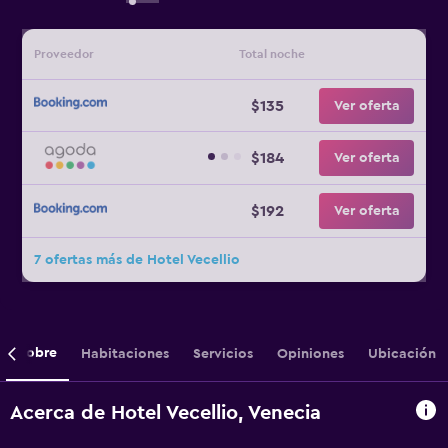
Proveedor
Total noche
$135
Ver oferta
$184
Ver oferta
$192
Ver oferta
7 ofertas más de Hotel Vecellio
Sobre
Habitaciones
Servicios
Opiniones
Ubicación
Acerca de Hotel Vecellio, Venecia