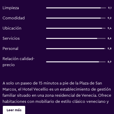
Limpieza
9,1
Comodidad
9,2
Ubicación
9,4
Servicios
8,6
Personal
9,8
Relación calidad-
8,9
precio
A solo un paseo de 15 minutos a pie de la Plaza de San
Marcos, el Hotel Vecellio es un establecimiento de gestión
familiar situado en una zona residencial de Venecia. Ofrece
habitaciones con mobiliario de estilo clásico veneciano y
conexión inalámbrica a internet gratuita. Las habitaciones
Leer más
del Vecellio Hotel disponen de aire acondicionado, techos