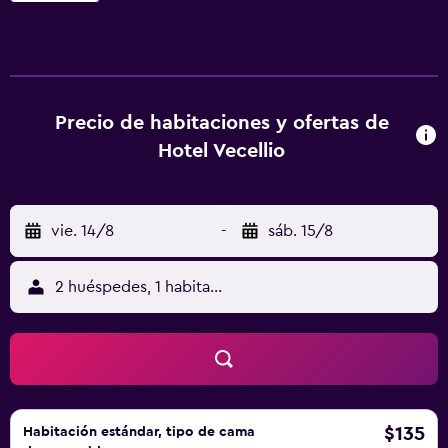
con vigas de madera y suelos de madera o de baldosas.
Están equipadas con minibar y TV. Algunas ofrecen
también vistas a la laguna. El establecimiento se encuentra
a 900 metros del Puente de Rialto y a 20 minutos a pie de
la estación de Santa Lucía. Los ferrys que van hasta la isla
Precio de habitaciones y ofertas de
de Murano salen desde el muelle Fondamenta Nuove, a
Hotel Vecellio
150 metros de distancia.
vie. 14/8
-
sáb. 15/8
2 huéspedes, 1 habitación
$135
Habitación estándar, tipo de cama