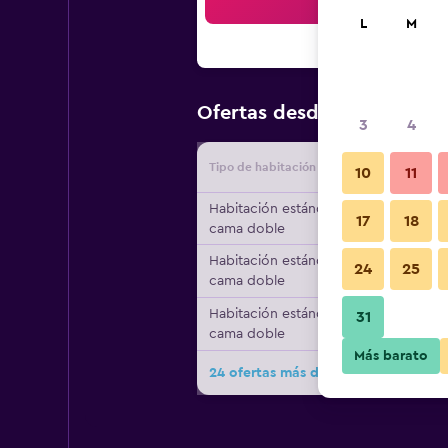
Bus
L
M
$43
Ofertas desde
/
Oferta má
3
4
Tipo de habitación
Proveedo
10
11
Habitación estándar, 1
17
18
cama doble
Habitación estándar, 1
24
25
cama doble
Habitación estándar, 1
31
cama doble
Más barato
24 ofertas más de Hotel Mar y Tierr