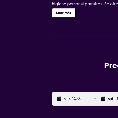
higiene personal gratuitos. Se of
web gracias a nuestro acceso a Inte
Leer más
servicio de limpieza todos los días
piscina al aire libre.
Pre
vie. 14/8
-
sáb. 