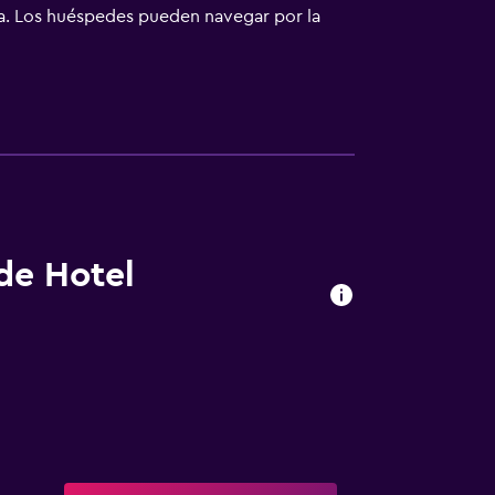
ha. Los huéspedes pueden navegar por la
incluyen escritorio y teléfono. Se ofrece
 y esparcimiento en este hotel incluyen una
 de Hotel