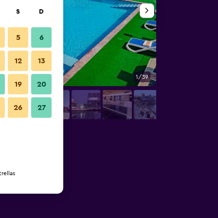
S
D
5
6
12
13
1/39
Bar
19
20
26
27
rellas