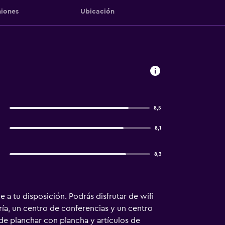
iones
Ubicación
8,5
8,1
8,3
e a tu disposición. Podrás disfrutar de wifi
ría, un centro de conferencias y un centro
de planchar con plancha y artículos de