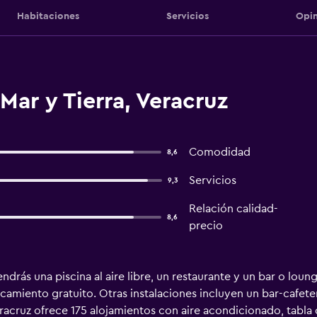
Habitaciones
Servicios
Opin
Mar y Tierra, Veracruz
Comodidad
8,6
Servicios
9,3
Relación calidad-
8,6
precio
drás una piscina al aire libre, un restaurante y un bar o loung
camiento gratuito. Otras instalaciones incluyen un bar-cafete
racruz ofrece 175 alojamientos con aire acondicionado, tabla 