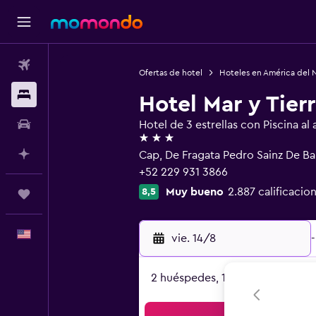
Vuelos
Ofertas de hotel
Hoteles en América del 
Alojamientos
Hotel Mar y Tier
Autos
Hotel de 3 estrellas con Piscina al a
3 estrellas
Planifica con IA
Cap, De Fragata Pedro Sainz De Ba
+52 229 931 3866
Muy bueno
2.887 calificacio
8,5
Trips
Español
vie. 14/8
-
2 huéspedes, 1 habitación