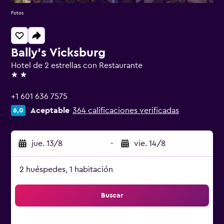
Fotos
Bally's Vicksburg
Hotel de 2 estrellas con Restaurante
2 estrellas
+1 601 636 7575
Aceptable
364 calificaciones verificadas
6,0
jue. 13/8
-
vie. 14/8
2 huéspedes, 1 habitación
Buscar