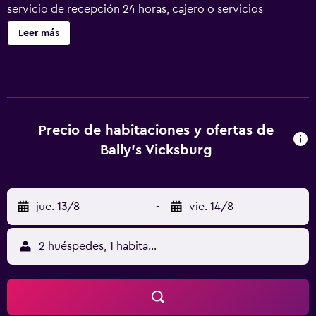
servicio de recepción 24 horas, cajero o servicios
bancarios y una máquina expendedora. Se ofrece un
Leer más
servicio de limpieza a petición. Bally's Vicksburg Casino
Hotel ofrece 89 alojamientos con caja fuerte. Se ofrece
televisión por satélite. Los huéspedes pueden navegar por
la web gracias a nuestro acceso a Internet wifi gratis
(velocidad: 100 Mbps o más (para 1 o 2 personas, o hasta 6
dispositivos)). Es posible solicitar cambio de toallas y
Precio de habitaciones y ofertas de
cambio de sábanas. Se ofrece servicio de limpieza a
Bally's Vicksburg
petición.
jue. 13/8
-
vie. 14/8
2 huéspedes, 1 habitación