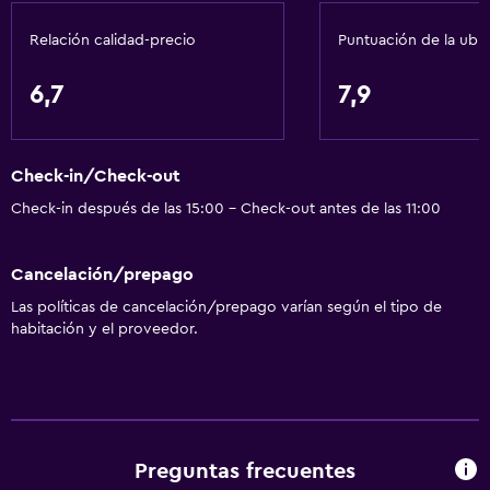
Gel de ducha
Relación calidad-precio
Puntuación de la ubi
Aire acondicionado
Papeleras
6,7
7,9
Acondicionador
Check-in/Check-out
Baño
Check-in después de las 15:00 - Check-out antes de las 11:00
Ducha
Inodoro con cisterna alta
Cancelación/prepago
Tina de baño
Las políticas de cancelación/prepago varían según el tipo de
Secador de pelo
habitación y el proveedor.
Aseo
Papel higiénico
Baño privado
Preguntas frecuentes