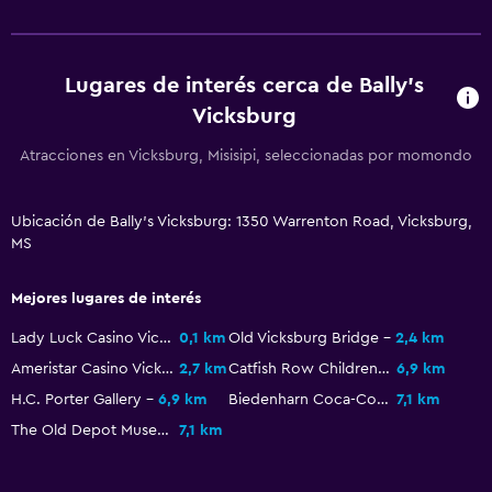
Comedor
Bar de tapas
Lugares de interés cerca de Bally's
Restaurante
Vicksburg
Bar/lounge
Atracciones en Vicksburg, Misisipi, seleccionadas por momondo
Máquina expendedora (bebidas)
Máquina expendedora (botanas)
Ubicación de Bally's Vicksburg: 1350 Warrenton Road, Vicksburg,
MS
Salud y seguridad
Botiquín de primeros auxilios
Mejores lugares de interés
Cámaras CCTV en zonas comunes
Lady Luck Casino Vicksburg
0,1 km
Old Vicksburg Bridge
2,4 km
Cámaras CCTV en el exterior
Ameristar Casino Vicksburg
2,7 km
Catfish Row Children's Art Park
6,9 km
Seguridad las 24 horas
H.C. Porter Gallery
6,9 km
Biedenharn Coca-Cola Museum
7,1 km
Caja fuerte
The Old Depot Museum
7,1 km