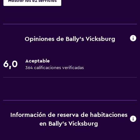
Mostrar los 62 servicios
Servicios básicos
Wifi gratis
Dispositivo hotspot móvil
Opiniones de Bally's Vicksburg
Wifi disponible en todas las instalaciones
Internet
Aceptable
6,0
Ropa de cama
364 calificaciones verificadas
Toallas
Ventilador
Extinguidor
Artículos de aseo gratis
Información de reserva de habitaciones
Champú
en Bally's Vicksburg
Alarma de humo
Calefacción