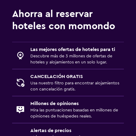
Estacionamiento gratuito
Ahorra al reservar
Estacionamiento privado
hoteles con momondo
General
Insonorización
Las mejores ofertas de hoteles para ti
Teléfono
Descubre más de 3 millones de ofertas de
Alfombrado
hoteles y alojamientos en un solo lugar.
CANCELACIÓN GRATIS
Lavandería
Usa nuestro filtro para encontrar alojamientos
Plancha y tabla de planchar
con cancelación gratis.
Millones de opiniones
Zona de trabajo
Mira las puntuaciones basadas en millones de
Escritorio
opiniones de huéspedes reales.
Alertas de precios
Actividades