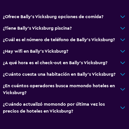
Accesibilidad y adecuación
Habitaciones para no fumadores disponibles
¿Ofrece Bally's Vicksburg opciones de comida?
Accesibilidad
Estacionamiento accesible
¿Tiene Bally's Vicksburg piscina?
Lavabo bajo
¿Cuál es el número de teléfono de Bally's Vicksburg?
Inodoro con barras de apoyo
¿Hay wifi en Bally's Vicksburg?
Áreas designadas para fumadores
¿A qué hora es el check-out en Bally's Vicksburg?
Sistema de entretenimiento
¿Cuánto cuesta una habitación en Bally's Vicksburg?
Radio
¿En cuántos operadores busca momondo hoteles en
TV de pantalla plana
Vicksburg?
TV por cable o vía satélite
¿Cuándo actualizó momondo por última vez los
Canales de pago
precios de hoteles en Vicksburg?
TV