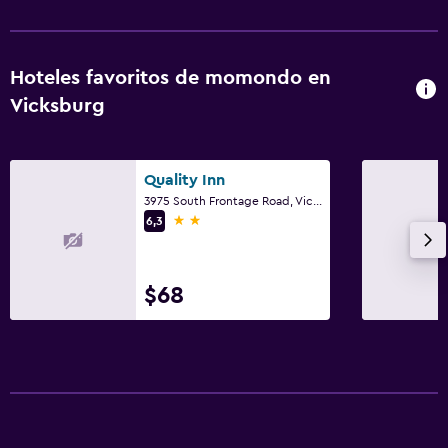
Servicios y facilidades
Cajero automático/banco
Servicio de despertador
Hoteles favoritos de momondo en
Caja fuerte
Vicksburg
Acceso con tarjeta
Recepción 24 horas
Quality Inn
3975 South Frontage Road, Vicksburg, MS
Habitación
2 estrellas
6,3
Enchufe cerca de la cama
Despertador
$68
Perchero
Armario o clóset
Estacionamiento y transporte
Estacionamiento en la calle