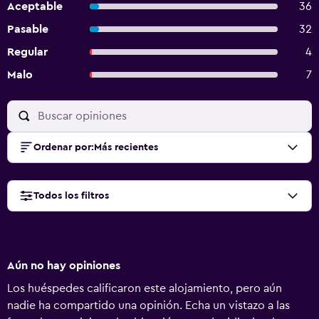
Aceptable
36
Pasable
32
Regular
4
Malo
7
Ordenar por
:
Más recientes
Todos los filtros
Aún no hay opiniones
Los huéspedes calificaron este alojamiento, pero aún
nadie ha compartido una opinión. Echa un vistazo a las