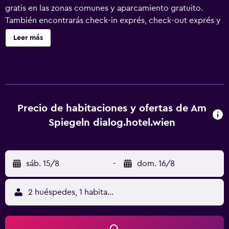
gratis en las zonas comunes y aparcamiento gratuito.
También encontrarás check-in exprés, check-out exprés y
periódicos gratuitos. Am Spiegeln dialog.hotel.wien
Leer más
ofrece 25 alojamientos con minibar y secador de pelo. Se
ofrece una televisión de pantalla plana con canales por
satélite. Los baños están equipados con ducha con
cabezal de ducha tipo lluvia y artículos de higiene
personal gratuitos. Este hotel en Viena ofrece acceso a
Internet wifi gratis. Los servicios para las personas de
Precio de habitaciones y ofertas de Am
negocios incluyen escritorio y teléfono; se ofrecen
Spiegeln dialog.hotel.wien
llamadas locales gratuitas (pueden existir restricciones).
Se ofrece servicio de limpieza todos los días. Se pueden
practicar las actividades de ocio y esparcimiento que se
sáb. 15/8
-
dom. 16/8
indican más abajo en las instalaciones o cerca del
alojamiento (es posible que se aplique un recargo).
2 huéspedes, 1 habitación