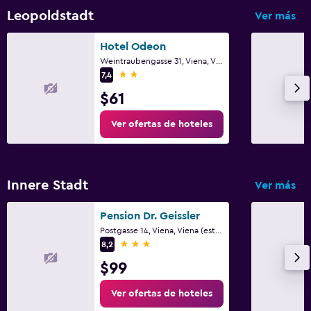
Leopoldstadt
Ver más
Hotel Odeon
Weintraubengasse 31, Viena, Viena (estado)
2 estrellas
7,4
$61
Ver ofertas de hoteles
Innere Stadt
Ver más
Pension Dr. Geissler
Postgasse 14, Viena, Viena (estado)
3 estrellas
8,2
$99
Ver ofertas de hoteles