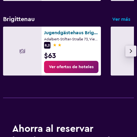
Brigittenau
Ver más
Jugendgästehaus Brigittenau & Brigittenau Youth Palace
Adalbert-Stifter-Straße 73, Viena, Viena (estado)
2 estrellas
8,2
$63
Ver ofertas de hoteles
Ahorra al reservar