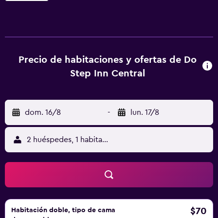
alojamiento libre de humo se encuentra a 3 min a pie de
Estación Central de Viena. En el albergue, todas las
habitaciones están equipadas con escritorio. Todas las
unidades incluyen baño compartido, secador de pelo y
ropa de cama. Sala de conciertos Musikverein está a 1,8
Precio de habitaciones y ofertas de Do
km del alojamiento, y Casa de la Música está a 2,5 km. El
Step Inn Central
aeropuerto (Aeropuerto internacional de Viena) está a 18
km.
dom. 16/8
-
lun. 17/8
2 huéspedes, 1 habitación
$70
Habitación doble, tipo de cama