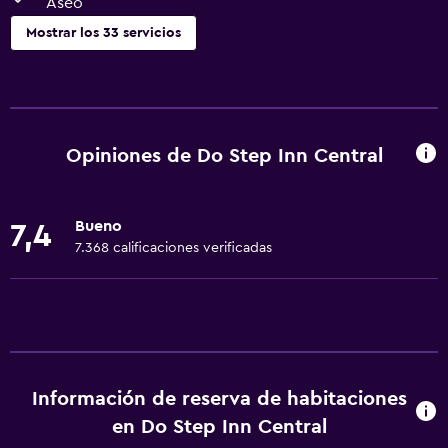
Aseo
Mostrar los 33 servicios
Servicios básicos
Wifi gratis
Wifi disponible en todas las instalaciones
Opiniones de Do Step Inn Central
Internet
Ropa de cama
Bueno
7,4
Ventilador
7.368 calificaciones verificadas
Extinguidor
Alarma de humo
Calefacción
Papeleras
Información de reserva de habitaciones
Baño
en Do Step Inn Central