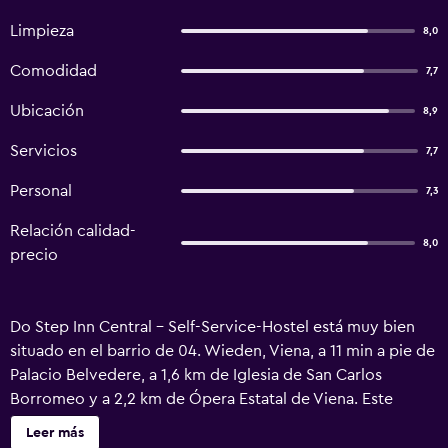
Limpieza
8,0
Comodidad
7,7
Ubicación
8,9
Servicios
7,7
Personal
7,3
Relación calidad-
8,0
precio
Do Step Inn Central - Self-Service-Hostel está muy bien
situado en el barrio de 04. Wieden, Viena, a 11 min a pie de
Palacio Belvedere, a 1,6 km de Iglesia de San Carlos
Borromeo y a 2,2 km de Ópera Estatal de Viena. Este
alojamiento ofrece cocina compartida y salón de uso
Leer más
común, además de wifi gratis en todo el alojamiento. Este