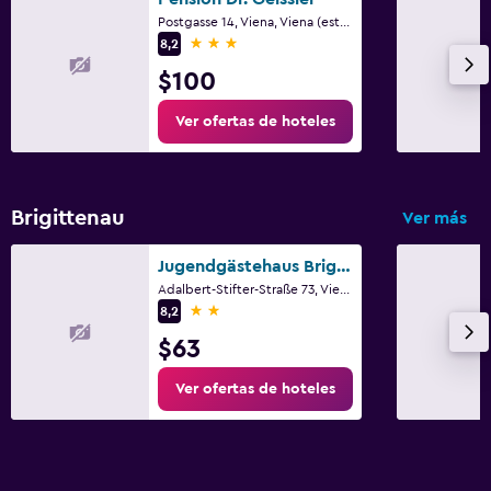
Postgasse 14, Viena, Viena (estado)
3 estrellas
8,2
$100
Ver ofertas de hoteles
Brigittenau
Ver más
Jugendgästehaus Brigittenau & Brigittenau Youth Palace
Adalbert-Stifter-Straße 73, Viena, Viena (estado)
2 estrellas
8,2
$63
Ver ofertas de hoteles