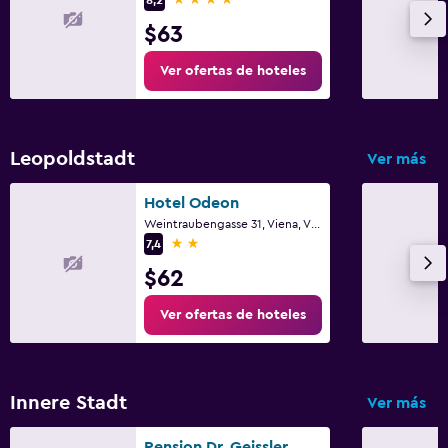
$63
Ver ofertas de hoteles
Leopoldstadt
Ver más
Hotel Odeon
Weintraubengasse 31, Viena, Viena (estado)
2 estrellas
7,4
$62
Ver ofertas de hoteles
Innere Stadt
Ver más
Pension Dr. Geissler