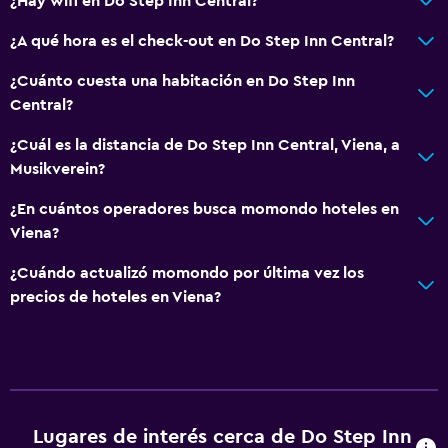
¿Hay wifi en Do Step Inn Central?
¿A qué hora es el check-out en Do Step Inn Central?
Habitación
¿Cuánto cuesta una habitación en Do Step Inn
Lámpara de lectura
Central?
Enchufe cerca de la cama
¿Cuál es la distancia de Do Step Inn Central, Viena, a
Musikverein?
Sistema de entretenimiento
Sala de estar/TV compartida
¿En cuántos operadores busca momondo hoteles en
Viena?
Zona de trabajo
¿Cuándo actualizó momondo por última vez los
Escritorio
precios de hoteles en Viena?
Lugares de interés cerca de Do Step Inn