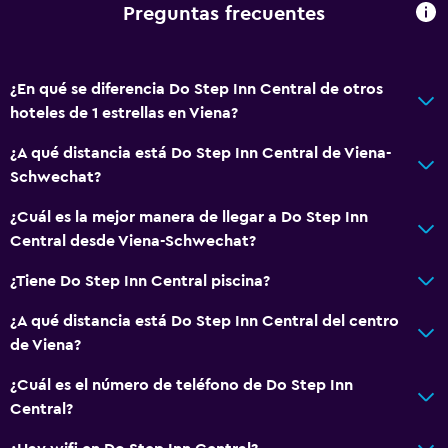
Preguntas frecuentes
Máquina expendedora (botanas)
General
¿En qué se diferencia Do Step Inn Central de otros
Casilleros
hoteles de 1 estrellas en Viena?
Piso de parquet o madera noble
¿A qué distancia está Do Step Inn Central de Viena-
Espacio de almacenamiento
Schwechat?
¿Cuál es la mejor manera de llegar a Do Step Inn
Servicios y facilidades
Central desde Viena-Schwechat?
Tapones para los oídos
¿Tiene Do Step Inn Central piscina?
Check-out exprés
¿A qué distancia está Do Step Inn Central del centro
Check-in/check-out privado
de Viena?
Accesibilidad y adecuación
¿Cuál es el número de teléfono de Do Step Inn
Central?
Para no fumadores
Almohada sin plumas