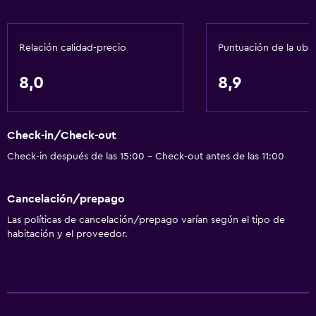
Secador de pelo
Aseo
Relación calidad-precio
Puntuación de la ubi
Papel higiénico
Baño compartido
8,0
8,9
Ducha
Salud y seguridad
Check-in/Check-out
Limpieza diaria
Check-in después de las 15:00 - Check-out antes de las 11:00
Seguridad las 24 horas
Cancelación/prepago
Botiquín de primeros auxilios
Las políticas de cancelación/prepago varían según el tipo de
Cámaras CCTV en zonas comunes
habitación y el proveedor.
Comedor
Cocina compartida
Máquina expendedora (bebidas)