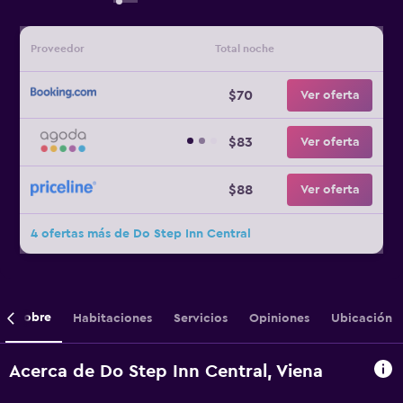
Proveedor
Total noche
$70
Ver oferta
$83
Ver oferta
$88
Ver oferta
4 ofertas más de Do Step Inn Central
Sobre
Habitaciones
Servicios
Opiniones
Ubicación
Acerca de Do Step Inn Central, Viena