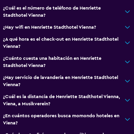
¿Cuál es el número de teléfono de Henriette
Comedor
Stadthotel Vienna?
Tetera eléctrica
¿Hay wifi en Henriette Stadthotel Vienna?
Minibar
¿A qué hora es el check-out en Henriette Stadthotel
Almuerzos para llevar
Vienna?
Menús para dietas especiales (bajo petición)
¿Cuánto cuesta una habitación en Henriette
Bar de tapas
Stadthotel Vienna?
Bar/lounge
¿Hay servicio de lavandería en Henriette Stadthotel
Tetera
Vienna?
La comida se puede entregar en el alojamiento
¿Cuál es la distancia de Henriette Stadthotel Vienna,
Cafetera
Viena, a Musikverein?
Cafetería
¿En cuántos operadores busca momondo hoteles en
Viena?
General