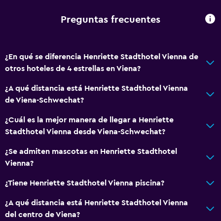
Check-out exprés
Recepción 24 horas
Preguntas frecuentes
Accesibilidad y adecuación
¿En qué se diferencia Henriette Stadthotel Vienna de
Mascotas permitidas bajo consulta (pueden aplicar cargos
otros hoteles de 4 estrellas en Viena?
extra)
¿A qué distancia está Henriette Stadthotel Vienna
Ascensor
de Viena-Schwechat?
Ascensor disponible
¿Cuál es la mejor manera de llegar a Henriette
Hipoalergénico
Stadthotel Vienna desde Viena-Schwechat?
Estacionamiento accesible
¿Se admiten mascotas en Henriette Stadthotel
Almohada hipoalergénica
Vienna?
Habitación hipoalergénica
¿Tiene Henriette Stadthotel Vienna piscina?
Para no fumadores
Almohada sin plumas
¿A qué distancia está Henriette Stadthotel Vienna
del centro de Viena?
Áreas designadas para fumadores