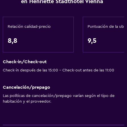
en Henriette Stadthotel Vienna
Aire acondicionado
Papeleras
Acondicionador
Relación calidad-precio
Puntuación de la ubi
Servicios y facilidades
8,8
9,5
Centro de negocios
Servicio de despertador
Check-in/Check-out
Servicio de conserjería
Check-in después de las 15:00 - Check-out antes de las 11:00
Caja fuerte
Cambio de divisas
Cancelación/prepago
Instalaciones para reuniones
Las políticas de cancelación/prepago varían según el tipo de
Boletos de transporte público
habitación y el proveedor.
Mostrador de información turística
Acceso con tarjeta