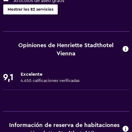
Artículos de aseo gratis
Mostrar los 82 servicios
Servicios básicos
Wifi gratis
Wifi disponible en todas las instalaciones
Opiniones de Henriette Stadthotel
Internet
Vienna
Ropa de cama
Toallas
Excelente
9,1
Extinguidor
4.650 calificaciones verificadas
Artículos de aseo gratis
Champú
Alarma de humo
Calefacción
Información de reserva de habitaciones
Gel de ducha