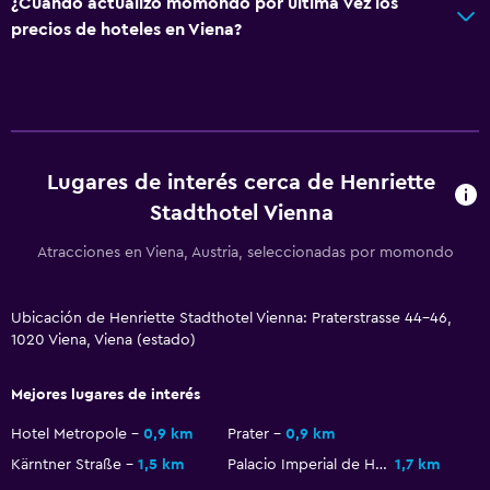
¿Cuándo actualizó momondo por última vez los
Vista a una calle tranquila
precios de hoteles en Viena?
Habitaciones familiares
Zona de estar
Pantuflas
Vista al patio interior
Lugares de interés cerca de Henriette
Habitaciones insonorizadas
Stadthotel Vienna
Teléfono
Espacio de almacenamiento
Atracciones en Viena, Austria, seleccionadas por momondo
Estacionamiento y transporte
Ubicación de Henriette Stadthotel Vienna: Praterstrasse 44-46,
1020 Viena, Viena (estado)
Estacionamiento
Traslado al aeropuerto (con cargos)
Mejores lugares de interés
Estacionamiento privado
Hotel Metropole
0,9 km
Prater
0,9 km
Servicio de traslado (cargo adicional)
Kärntner Straße
1,5 km
Palacio Imperial de Hofburg
1,7 km