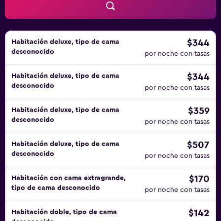
de limpieza todos los días y es posible solicitar juegos de
cama hipoalergénicos. Se pueden practicar las actividades
de ocio y esparcimiento que se indican más abajo en las
instalaciones o cerca del alojamiento (es posible que se
$344
Habitación deluxe, tipo de cama
desconocido
aplique un recargo).
por noche con tasas
$344
Habitación deluxe, tipo de cama
desconocido
por noche con tasas
$359
Habitación deluxe, tipo de cama
desconocido
por noche con tasas
$507
Habitación deluxe, tipo de cama
desconocido
por noche con tasas
$170
Habitación con cama extragrande,
tipo de cama desconocido
por noche con tasas
$142
Habitación doble, tipo de cama