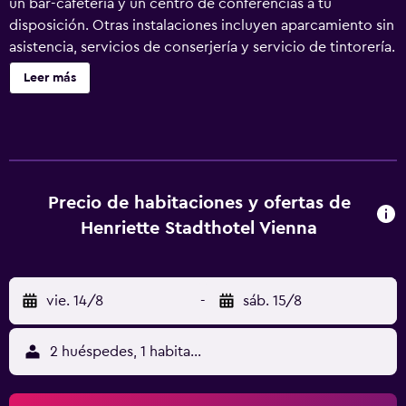
un bar-cafetería y un centro de conferencias a tu
disposición. Otras instalaciones incluyen aparcamiento sin
asistencia, servicios de conserjería y servicio de tintorería.
Henriette Stadthotel Vienna ofrece 73 alojamientos con
Leer más
minibar y caja fuerte (cabe un portátil). Cada alojamiento
tiene un mobiliario y decoración diferentes. Las camas
tienen colchones con una capa de acolchado adicional y
están vestidas con ropa de cama de alta calidad. Cabe
destacar que este alojamiento permite a sus clientes elegir
el tipo de almohada. Se ofrece una televisión LCD de 32
Precio de habitaciones y ofertas de
pulgadas con canales por satélite. Se ofrece frigorífico y
Henriette Stadthotel Vienna
cafetera y tetera. Los baños están equipados con
zapatillas, artículos de higiene personal gratuitos y
secador de pelo. Este hotel en Viena ofrece acceso a
vie. 14/8
-
sáb. 15/8
Internet wifi gratis con una velocidad de 250 Mbps o más
(de 3 a 5 personas, o hasta 10 dispositivos). Los servicios
para las personas de negocios incluyen escritorio y
2 huéspedes, 1 habitación
teléfono. Las habitaciones también incluyen tabla de
planchar con plancha y cortinas opacas. Se ofrece servicio