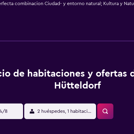
perfecta combinacion Ciudad- y entorno natural; Kultura y Nat
lor a la sostenibilidad y por este motivo el año 2013 nos oto
cio de habitaciones y ofertas 
Hütteldorf
14/8
2 huéspedes, 1 habitación