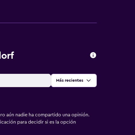
orf
Ordenar por
:
Más recientes
ero aún nadie ha compartido una opinión.
bicación para decidir si es la opción