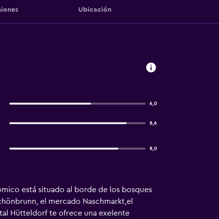
iones
Ubicación
6,0
8,6
8,0
nómico está situado al borde de los bosques
 Schönbrunn, el mercado Naschmarkt,el
tal Hütteldorf te ofrece una exelente