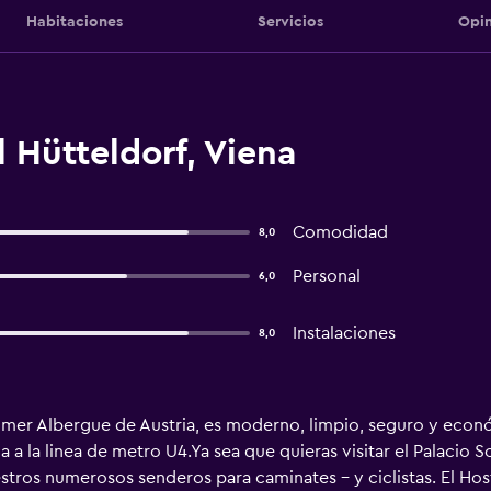
Habitaciones
Servicios
Opin
 Hütteldorf, Viena
Comodidad
8,0
Personal
6,0
Instalaciones
8,0
primer Albergue de Austria, es moderno, limpio, seguro y eco
 a la linea de metro U4.Ya sea que quieras visitar el Palacio
stros numerosos senderos para caminates – y ciclistas. El Hos