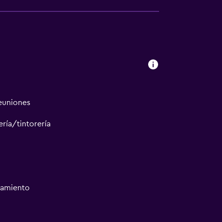
reuniones
ría/tintorería
namiento