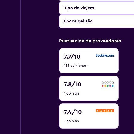
Tipo de viajero
Época del año
Puntuación de proveedores
7.7
7.7
/10
de
135 opiniones
10
7.8
7.8
/10
de
1 opinión
10
7.4
7.4
/10
de
1 opinión
10