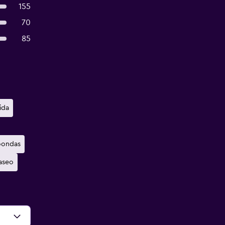
155
70
85
ida
oondas
 aseo