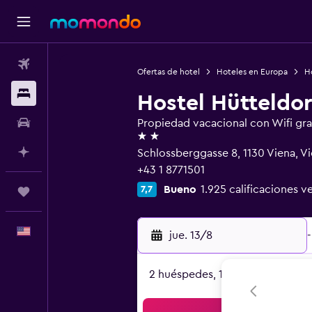
Vuelos
Ofertas de hotel
Hoteles en Europa
Ho
Alojamientos
Hostel Hütteldor
Autos
Propiedad vacacional con Wifi gra
2 estrellas
Planifica con IA
Schlossberggasse 8, 1130 Viena, Vi
+43 1 8771501
Bueno
1.925 calificaciones ve
7,7
Trips
Español
jue. 13/8
-
2 huéspedes, 1 habitación