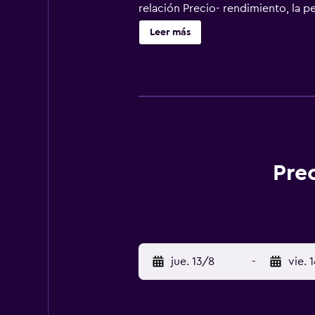
relación Precio- rendimiento, la 
nuestro Hostal da también mucho va
Leer más
Pre
jue. 13/8
-
vie. 