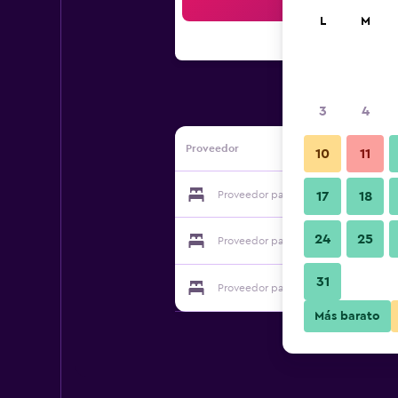
Bus
L
M
3
4
Proveedor
10
11
Proveedor para Hostel Hütteldorf
17
18
24
25
Proveedor para Hostel Hütteldorf
31
Proveedor para Hostel Hütteldorf
Más barato