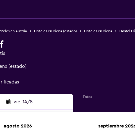
teles en Austria
Hoteles en Viena (estado)
Hoteles en Viena
Hostel Hü
f
tis
ena (estado)
rificadas
Fotos
vie. 14/8
agosto 2026
septiembre 202