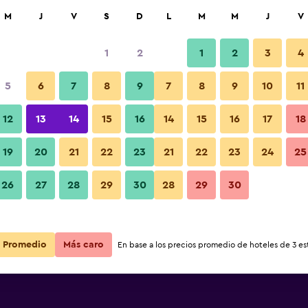
car
M
J
V
S
D
L
M
M
J
V
1
2
1
2
3
4
5
6
7
8
9
7
8
9
10
11
12
13
14
15
16
14
15
16
17
18
Ver precios
19
20
21
22
23
21
22
23
24
25
26
27
28
29
30
28
29
30
Ver precios
Ver precios
Promedio
Más caro
En base a los precios promedio de hoteles de 3 est