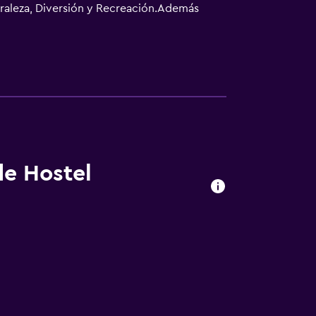
uraleza, Diversión y Recreación.Además
rgaron la etiqueta ecológica de Austria.
de Hostel