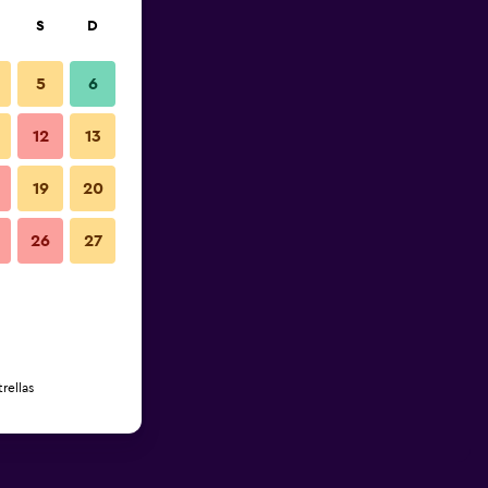
S
D
5
6
12
13
19
20
26
27
rellas