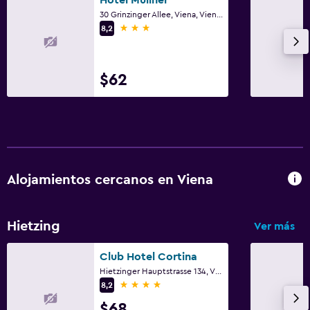
30 Grinzinger Allee, Viena, Viena (estado)
3 estrellas
8,2
$62
Alojamientos cercanos en Viena
Hietzing
Ver más
Club Hotel Cortina
Hietzinger Hauptstrasse 134, Viena, Viena (estado)
4 estrellas
8,2
$68