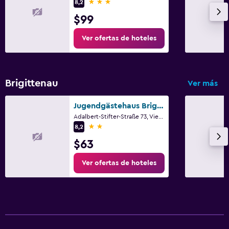
3 estrellas
8,2
$99
Ver ofertas de hoteles
Brigittenau
Ver más
Jugendgästehaus Brigittenau & Brigittenau Youth Palace
Adalbert-Stifter-Straße 73, Viena, Viena (estado)
2 estrellas
8,2
$63
Ver ofertas de hoteles