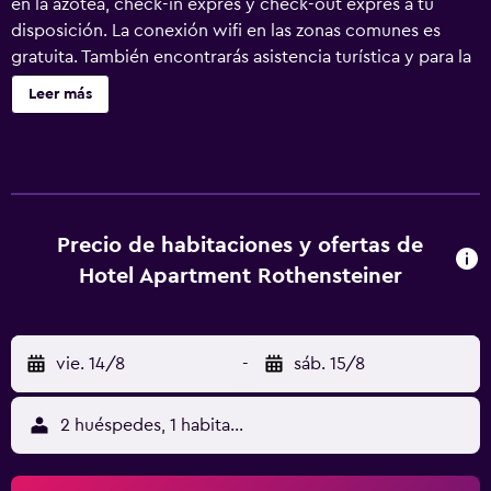
en la azotea, check-in exprés y check-out exprés a tu
disposición. La conexión wifi en las zonas comunes es
gratuita. También encontrarás asistencia turística y para la
compra de entradas, personal multilingüe y un salón de
Leer más
fiestas. Cada apartamento dispone de televisión LCD con
canales por satélite, además de cocina básica con
frigorífico, placa de cocina y microondas. También podrás
disfrutar de wifi gratis, cafetera y tetera y secadores de
pelo. Se ofrece un servicio de limpieza semanal.
Aparthotel Rothensteiner ofrece 19 alojamientos con
Precio de habitaciones y ofertas de
cafetera y tetera y secador de pelo. Estos alojamientos
Hotel Apartment Rothensteiner
con mobiliario y decoración diferentes disponen de diván
cama y escritorio. En este apartotel de 4 estrellas, los
alojamientos incluyen cocina básica con frigorífico, placa
vie. 14/8
-
sáb. 15/8
de cocina, microondas y utensilios de cocina. Este
apartotel en Viena ofrece acceso a Internet wifi gratis. Se
ofrece una televisión LCD con canales por satélite. Las
2 huéspedes, 1 habitación
habitaciones también incluyen tabla de planchar con
plancha y artículos de higiene personal gratuitos. Se