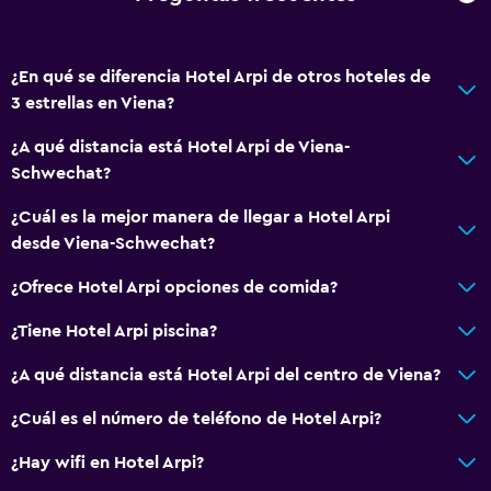
Papel higiénico
Ducha
¿En qué se diferencia Hotel Arpi de otros hoteles de
Baño privado
3 estrellas en Viena?
Sistema de entretenimiento
¿A qué distancia está Hotel Arpi de Viena-
Schwechat?
TV por cable o vía satélite
TV de pantalla plana
¿Cuál es la mejor manera de llegar a Hotel Arpi
desde Viena-Schwechat?
TV
¿Ofrece Hotel Arpi opciones de comida?
Accesibilidad y adecuación
¿Tiene Hotel Arpi piscina?
Habitación hipoalergénica
¿A qué distancia está Hotel Arpi del centro de Viena?
Para no fumadores
Almohada sin plumas
¿Cuál es el número de teléfono de Hotel Arpi?
¿Hay wifi en Hotel Arpi?
Zona de trabajo