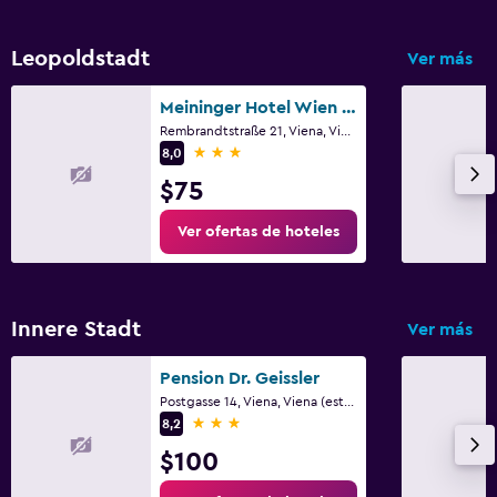
Leopoldstadt
Ver más
Meininger Hotel Wien Downtown Franz
Rembrandtstraße 21, Viena, Viena (estado)
3 estrellas
8,0
$75
Ver ofertas de hoteles
Innere Stadt
Ver más
Pension Dr. Geissler
Postgasse 14, Viena, Viena (estado)
3 estrellas
8,2
$100