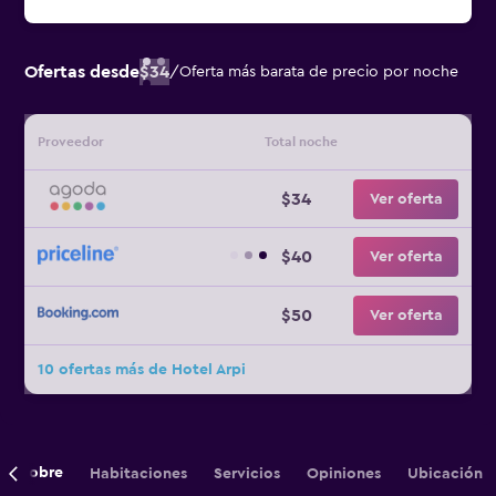
Ofertas desde
$34
/
Oferta más barata de precio por noche
Proveedor
Total noche
$34
Ver oferta
$40
Ver oferta
$50
Ver oferta
10 ofertas más de Hotel Arpi
Sobre
Habitaciones
Servicios
Opiniones
Ubicación