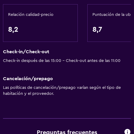
Papeleras
Relación calidad-precio
Puntuación de la ubi
Servicios y facilidades
8,2
8,7
Centro de negocios
Check-out exprés
Check-in/Check-out
Servicio de habitaciones
Check-in después de las 15:00 - Check-out antes de las 11:00
Mostrador de información turística
Check-in/check-out privado
Cancelación/prepago
Recepción 24 horas
Las políticas de cancelación/prepago varían según el tipo de
Acceso con llave
habitación y el proveedor.
Baño
Secador de pelo
Aseo
Preguntas frecuentes