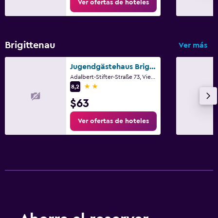
Ver ofertas de hoteles
Brigittenau
Ver más
Jugendgästehaus Brigittenau & Brigittenau Youth Palace
Adalbert-Stifter-Straße 73, Viena, Viena (estado)
2 estrellas
8,2
$63
Ver ofertas de hoteles