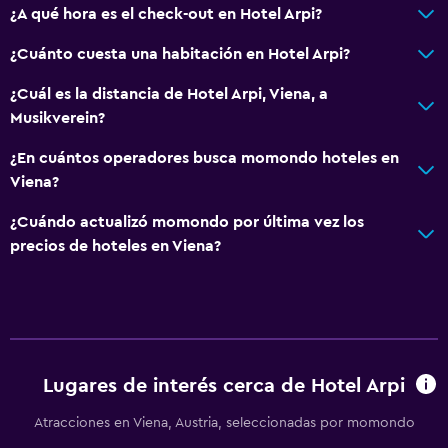
¿A qué hora es el check-out en Hotel Arpi?
Fax/fotocopiadora
Escritorio
¿Cuánto cuesta una habitación en Hotel Arpi?
¿Cuál es la distancia de Hotel Arpi, Viena, a
General
Musikverein?
Piso de parquet o madera noble
¿En cuántos operadores busca momondo hoteles en
Espacio de almacenamiento
Viena?
¿Cuándo actualizó momondo por última vez los
Estacionamiento y transporte
precios de hoteles en Viena?
Traslado aeropuerto
Lavandería
Plancha para pantalones
Lugares de interés cerca de Hotel Arpi
Habitación
Atracciones en Viena, Austria, seleccionadas por momondo
Armario o clóset