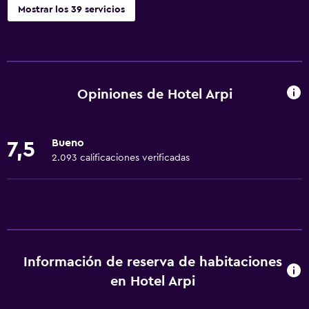
Mostrar los 39 servicios
Servicios básicos
Wifi gratis
Wifi disponible en todas las instalaciones
Opiniones de Hotel Arpi
Internet
Gel de ducha
Bueno
7,5
Ropa de cama
2.093 calificaciones verificadas
Toallas
Ventilador
Extinguidor
Artículos de aseo gratis
Información de reserva de habitaciones
Champú
en Hotel Arpi
Alarma de humo
Calefacción