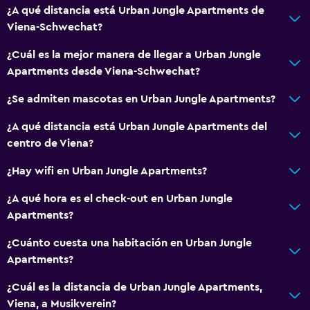
¿A qué distancia está Urban Jungle Apartments de
Champú
Viena-Schwechat?
Alarma de humo
¿Cuál es la mejor manera de llegar a Urban Jungle
Calefacción
Apartments desde Viena-Schwechat?
Adaptador
¿Se admiten mascotas en Urban Jungle Apartments?
Gel de ducha
Aire acondicionado
¿A qué distancia está Urban Jungle Apartments del
centro de Viena?
Papeleras
¿Hay wifi en Urban Jungle Apartments?
Cocina
¿A qué hora es el check-out en Urban Jungle
Copas
Apartments?
Lavavajillas
¿Cuánto cuesta una habitación en Urban Jungle
Horno
Apartments?
Microondas
¿Cuál es la distancia de Urban Jungle Apartments,
Utensilios de cocina
Viena, a Musikverein?