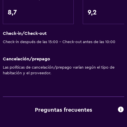
Inodoro con barras de apoyo
8,7
9,2
Plantas superiores accesibles por ascensor
Departamento privado en el edificio
Check-in/Check-out
Áreas designadas para fumadores
Check-in después de las 15:00 - Check-out antes de las 10:00
Entrada privada
Cancelación/prepago
Servicios básicos
Las políticas de cancelación/prepago varían según el tipo de
Wifi gratis
habitación y el proveedor.
Internet
Ropa de cama
Toallas
Ventilador
Preguntas frecuentes
Extinguidor
Artículos de aseo gratis