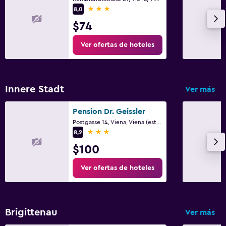
Limpieza diaria
3 estrellas
8,0
Botiquín de primeros auxilios
$74
Cámaras CCTV en zonas comunes
Ver ofertas de hoteles
Cámaras CCTV en el exterior
Productos de limpieza
Innere Stadt
Ver más
Sistema de entretenimiento
Pension Dr. Geissler
Radio
Postgasse 14, Viena, Viena (estado)
TV de pantalla plana
3 estrellas
8,2
TV por cable o vía satélite
$100
TV
Ver ofertas de hoteles
Habitación
Enchufe cerca de la cama
Brigittenau
Ver más
Sofá cama