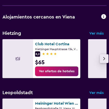
Terraza
Comedor al aire libre
Alojamientos cercanos en Viena
Muebles de exterior
Área de picnic
Hietzing
Ver más
Jardín
Club Hotel Cortina
Hietzinger Hauptstrasse 134, Viena, Viena (estado)
Lavandería
4 estrellas
8,2
Lavandería
$65
Plancha y tabla de planchar
Ver ofertas de hoteles
Secadora
Tendedero
Lavadora
Leopoldstadt
Ver más
Salud y seguridad
Meininger Hotel Wien Downtown Franz
Rembrandtstraße 21, Viena, Viena (estado)