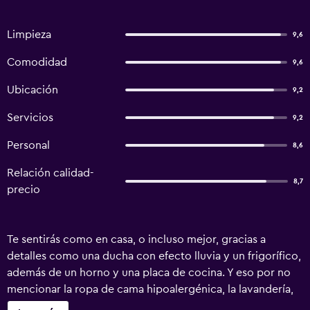
Limpieza
9,6
Comodidad
9,6
Ubicación
9,2
Servicios
9,2
Personal
8,6
Relación calidad-
8,7
precio
Te sentirás como en casa, o incluso mejor, gracias a
detalles como una ducha con efecto lluvia y un frigorífico,
además de un horno y una placa de cocina. Y eso por no
mencionar la ropa de cama hipoalergénica, la lavandería,
las toallas y el hervidor eléctrico.