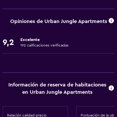
Accesibilidad y adecuación
Unidad accesible para personas en silla de ruedas
Mascotas permitidas bajo consulta (pueden aplicar cargos
Opiniones de Urban Jungle Apartments
extra)
Accesibilidad
Excelente
9,2
Ducha adaptada para silla de ruedas
192 calificaciones verificadas
Ascensor
Silla para ducha
Ascensor disponible
Hipoalergénico
Habitación hipoalergénica
Información de reserva de habitaciones
Para no fumadores
en Urban Jungle Apartments
Lavabo bajo
Fregadero bajo
Relación calidad-precio
Puntuación de la ubi
Almohada sin plumas