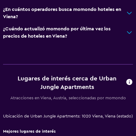
Cocina
¿En cuántos operadores busca momondo hoteles en
Tetera/cafetera
Viena?
Nevera
¿Cuándo actualizó momondo por última vez los
Cafetera
precios de hoteles en Viena?
Comedor
Cocina
Baño
Lugares de interés cerca de Urban
Inodoro adaptado
Jungle Apartments
Ducha
Atracciones en Viena, Austria, seleccionadas por momondo
Inodoro con cisterna alta
Secador de pelo
Ubicación de Urban Jungle Apartments: 1020 Viena, Viena (estado)
Aseo
Papel higiénico
Mejores lugares de interés