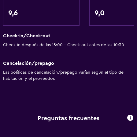
General
9,6
9,0
Ventana
Zona de estar
Check-in/Check-out
Vista al jardín
Check-in después de las 15:00 - Check-out antes de las 10:30
Piso de parquet o madera noble
Insonorización
Cancelación/prepago
Casilleros
Las políticas de cancelación/prepago varían según el tipo de
Piso de mosaico/mármol
habitación y el proveedor.
Bodega de esquí
Baño
Ducha
Preguntas frecuentes
Gorro de baño
Secador de pelo