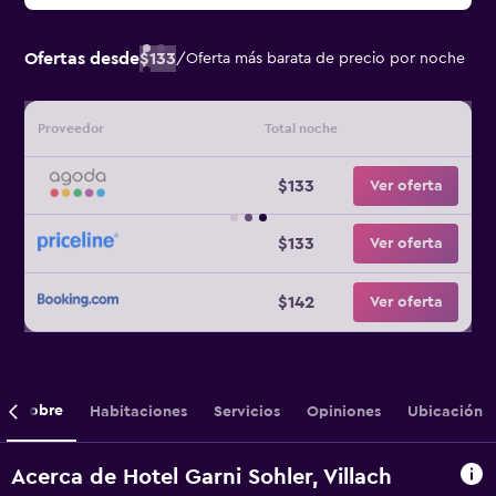
Ofertas desde
$133
/
Oferta más barata de precio por noche
Proveedor
Total noche
$133
Ver oferta
$133
Ver oferta
$142
Ver oferta
Sobre
Habitaciones
Servicios
Opiniones
Ubicación
Acerca de Hotel Garni Sohler, Villach