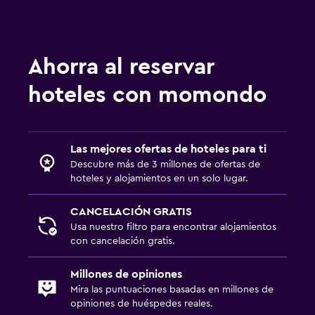
Estacionamiento en la calle
Estacionamiento gratuito
Ahorra al reservar
Lavandería
hoteles con momondo
Plancha y tabla de planchar
Tendedero
Las mejores ofertas de hoteles para ti
Descubre más de 3 millones de ofertas de
Comedor
hoteles y alojamientos en un solo lugar.
Tetera eléctrica
Mesa de comedor
CANCELACIÓN GRATIS
Usa nuestro filtro para encontrar alojamientos
con cancelación gratis.
Zona de trabajo
Escritorio
Millones de opiniones
Mira las puntuaciones basadas en millones de
opiniones de huéspedes reales.
Salud y seguridad