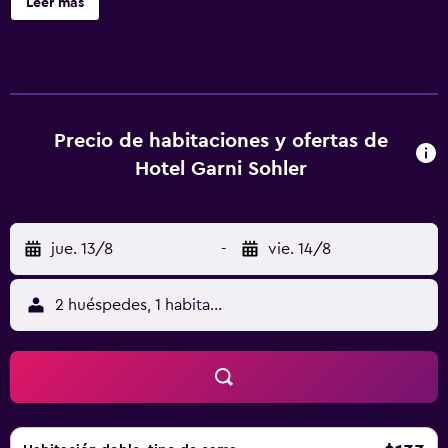
Leer más
orientadas al sur y disponen de grandes balcones. Tienen
sillas y tumbonas, así como excelentes vistas a las
montañas Karavanke y a los Alpes Julianos. El precio
incluye un abundante desayuno bufé con mermeladas
caseras. Hay muchos restaurantes y posadas a pocos
minutos a pie del Hotel Garni Sohler. A poca distancia en
Precio de habitaciones y ofertas de
coche, podrá acceder a las autopistas A2 y A10, a los lagos
Hotel Garni Sohler
de Carintia y a diversas zonas populares para la práctica
del esquí y el senderismo.
jue. 13/8
-
vie. 14/8
2 huéspedes, 1 habitación