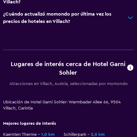
Terraza
Villach?
Comedor al aire libre
¿Cuándo actualizó momondo por última vez los
Muebles de exterior
precios de hoteles en Villach?
Jardín
Actividades
Senderismo
Lugares de interés cerca de Hotel Garni
Golf
Sohler
Ciclismo
Atracciones en Villach, Austria, seleccionadas por momondo
Esquí
Paseos a caballo
Ubicación de Hotel Garni Sohler: Warmbader Allee 66, 9504
Villach, Carintia
Sistema de entretenimiento
Radio
Mejores lugares de interés
TV de pantalla plana
Kaernten Therme
1,0 km
Schillerpark
2,0 km