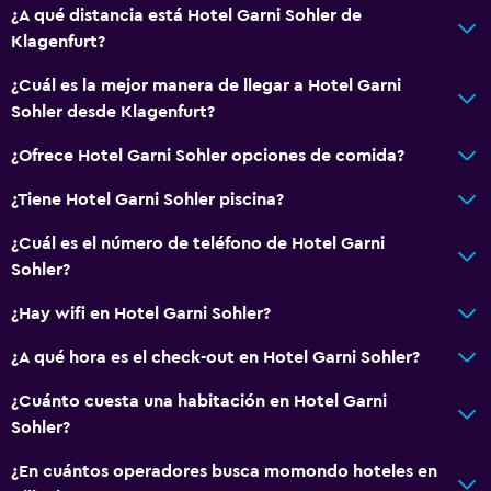
¿A qué distancia está Hotel Garni Sohler de
Aseo
Klagenfurt?
Papel higiénico
¿Cuál es la mejor manera de llegar a Hotel Garni
Baño privado
Sohler desde Klagenfurt?
Servicios y facilidades
¿Ofrece Hotel Garni Sohler opciones de comida?
Caja fuerte
¿Tiene Hotel Garni Sohler piscina?
Minimercado en las instalaciones
¿Cuál es el número de teléfono de Hotel Garni
Servicio de habitaciones
Sohler?
Mostrador de información turística
¿Hay wifi en Hotel Garni Sohler?
Acceso con llave
¿A qué hora es el check-out en Hotel Garni Sohler?
Check-out exprés
¿Cuánto cuesta una habitación en Hotel Garni
Aire libre
Sohler?
Terraza/patio
¿En cuántos operadores busca momondo hoteles en