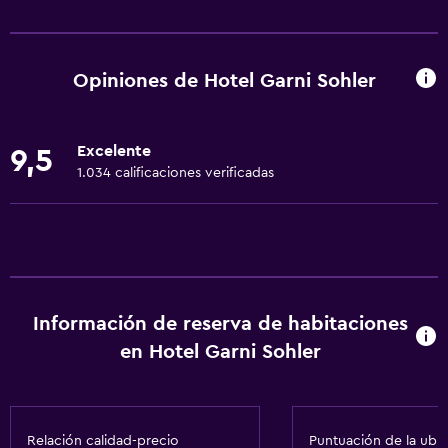
Servicios básicos
Wifi gratis
Dispositivo hotspot móvil
Opiniones de Hotel Garni Sohler
Wifi disponible en todas las instalaciones
Internet
Excelente
9,5
Ropa de cama
1.034 calificaciones verificadas
Toallas
Extinguidor
Artículos de aseo gratis
Champú
Información de reserva de habitaciones
Alarma de humo
en Hotel Garni Sohler
Calefacción
Gel de ducha
Papeleras
Relación calidad-precio
Puntuación de la ubi