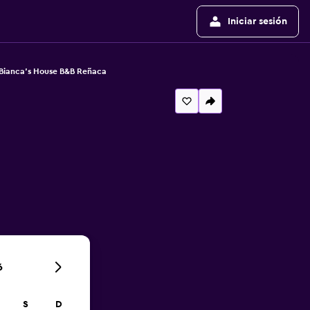
Iniciar sesión
Bianca's House B&B Reñaca
6
S
D