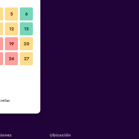
5
6
12
13
19
20
26
27
rellas
iones
Ubicación