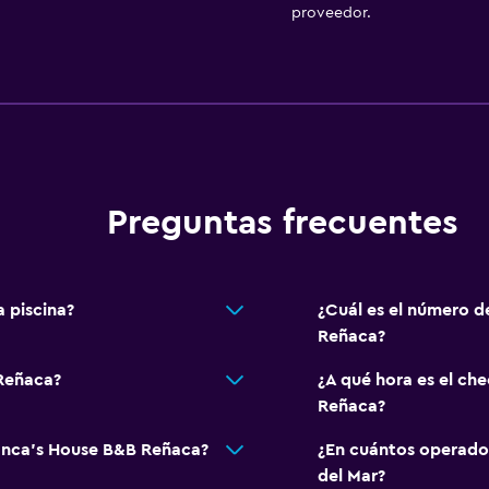
proveedor.
Preguntas frecuentes
 piscina?
¿Cuál es el número d
Reñaca?
 Reñaca?
¿A qué hora es el ch
Reñaca?
ianca's House B&B Reñaca?
¿En cuántos operado
del Mar?