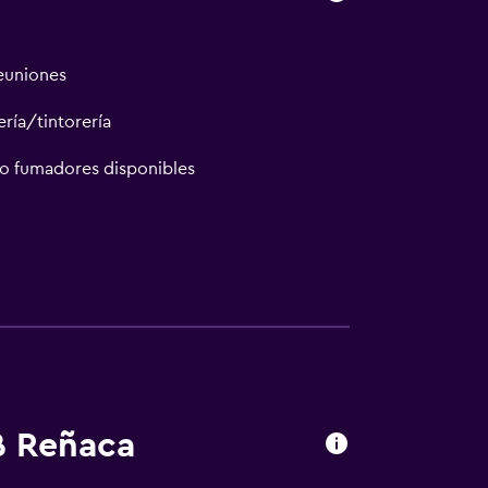
reuniones
ría/tintorería
no fumadores disponibles
B Reñaca