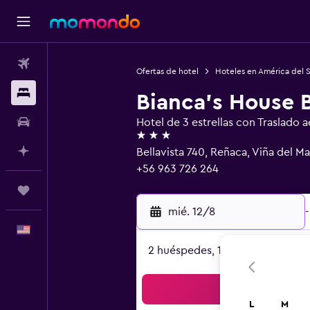
Vuelos
Ofertas de hotel
Hoteles en América del 
Alojamientos
Bianca's House 
Autos
Hotel de 3 estrellas con Traslado 
3 estrellas
Planifica con IA
Bellavista 740, Reñaca, Viña del Ma
+56 963 726 264
Trips
mié. 12/8
-
Español
2 huéspedes, 1 habitación
Bus
L
M