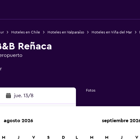
Sur
Hoteles en Chile
Hoteles en Valparaíso
Hoteles en Viña del Mar
B&B Reñaca
aeropuerto
r
Fotos
jue. 13/8
agosto 2026
septiembre 202
car
M
J
V
S
D
L
M
M
J
V