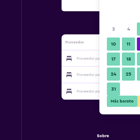
3
4
Proveedor
10
11
Proveedor para Bianca's House B&B 
17
18
24
25
Proveedor para Bianca's House B&B 
31
Proveedor para Bianca's House B&B 
Más barato
Sobre