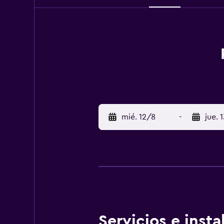
mié. 12/8
-
jue. 
Servicios e inst