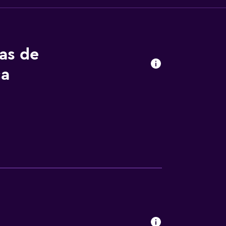
tas de
ca