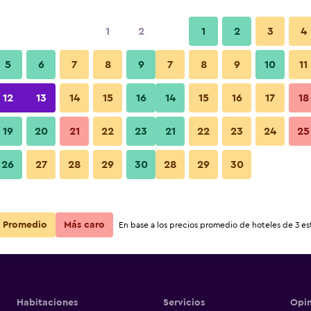
1
2
1
2
3
4
5
6
7
8
9
7
8
9
10
11
12
13
14
15
16
14
15
16
17
18
Ver precios
Reñaca
19
20
21
22
23
21
22
23
24
25
26
27
28
29
30
28
29
30
Ver precios
Reñaca
Ver precios
Reñaca
Promedio
Más caro
En base a los precios promedio de hoteles de 3 est
Habitaciones
Servicios
Opin