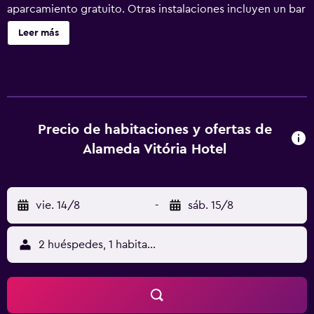
aparcamiento gratuito. Otras instalaciones incluyen un bar
o lounge, un centro de negocios y una zona para
Leer más
conferencias. No se ofrece servicio de limpieza. Alameda
Vitória Hotel ofrece 85 alojamientos con aire
acondicionado, minibar y caja fuerte (cabe un portátil). Se
ofrece una Smart TV de 43 pulgadas con canales por
cable. Los baños están equipados con ducha con cabezal
de ducha tipo lluvia, artículos de higiene personal
Precio de habitaciones y ofertas de
gratuitos y secador de pelo. Los huéspedes pueden
Alameda Vitória Hotel
navegar por la web gracias a nuestro acceso a Internet
gratis (por cable y wifi). Las habitaciones también incluyen
tabla de planchar con plancha y cortinas opacas. Los
vie. 14/8
-
sáb. 15/8
servicios de ocio y esparcimiento en este hotel incluyen
una piscina al aire libre y gimnasio.
2 huéspedes, 1 habitación