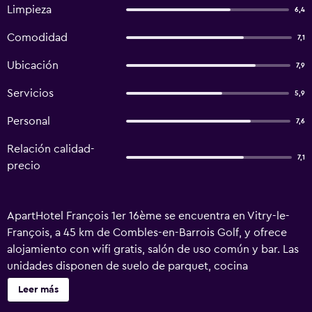
Limpieza
6,4
Comodidad
7,1
Ubicación
7,9
Servicios
5,9
Personal
7,6
Relación calidad-
7,1
precio
ApartHotel François 1er 16ème se encuentra en Vitry-le-
François, a 45 km de Combles-en-Barrois Golf, y ofrece
alojamiento con wifi gratis, salón de uso común y bar. Las
unidades disponen de suelo de parquet, cocina
totalmente equipada con nevera, zona de comedor, TV de
Leer más
pantalla plana con canales vía satélite y baño privado con