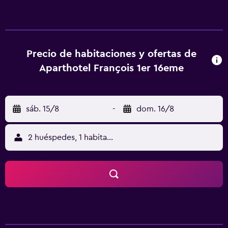
ducha y secador de pelo. También se ofrece lavavajillas,
horno y microondas, además de cafetera y hervidor. Se
puede practicar pesca y ciclismo en los alrededores. El
aeropuerto (Aeropuerto de Châlons-Vatry) está a 33 km.
Precio de habitaciones y ofertas de
Aparthotel François 1er 16eme
sáb. 15/8
-
dom. 16/8
2 huéspedes, 1 habitación