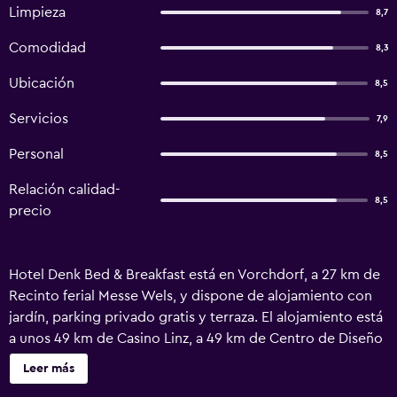
Limpieza
8,7
Comodidad
8,3
Ubicación
8,5
Servicios
7,9
Personal
8,5
Relación calidad-
8,5
precio
Hotel Denk Bed & Breakfast está en Vorchdorf, a 27 km de
Recinto ferial Messe Wels, y dispone de alojamiento con
jardín, parking privado gratis y terraza. El alojamiento está
a unos 49 km de Casino Linz, a 49 km de Centro de Diseño
de Linz y a 21 km de Kremsmünster Abbey. La posada u
Leer más
hostería libre de humo dispone de wifi gratis en todo el