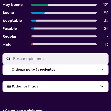
Muy bueno
121
Bueno
96
Aceptable
35
Pasable
24
Regular
7
Malo
13
Ordenar por
:
Más recientes
Todos los filtros
Aún no hay opiniones