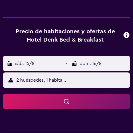
alojamiento. En la posada u hostería, las habitaciones
cuentan con escritorio, TV de pantalla plana, baño
privado, ropa de cama y toallas. Las unidades cuentan con
armario y hervidor. Hay opciones buffet o continentales
de desayuno disponibles en Hotel Denk Bed & Breakfast.
Precio de habitaciones y ofertas de
Bildungshaus Schloss Puchberg está a 31 km del
Hotel Denk Bed & Breakfast
alojamiento, y Zoológico de Schmiding está a 32 km. El
aeropuerto (Aeropuerto de Linz) está a 41 km.
sáb. 15/8
-
dom. 16/8
2 huéspedes, 1 habitación