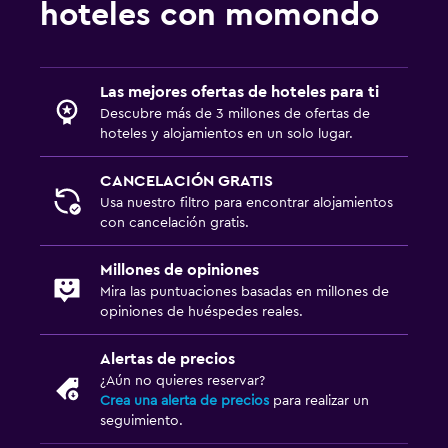
hoteles con momondo
Estacionamiento privado
Sistema de entretenimiento
Las mejores ofertas de hoteles para ti
Descubre más de 3 millones de ofertas de
TV de pantalla plana
hoteles y alojamientos en un solo lugar.
Sala de estar/TV compartida
CANCELACIÓN GRATIS
TV por cable o vía satélite
Usa nuestro filtro para encontrar alojamientos
con cancelación gratis.
Salud y seguridad
Millones de opiniones
Limpieza diaria
Mira las puntuaciones basadas en millones de
Botiquín de primeros auxilios
opiniones de huéspedes reales.
Cámaras CCTV en el exterior
Alertas de precios
¿Aún no quieres reservar?
Zona de trabajo
Crea una alerta de precios
para realizar un
seguimiento.
Fax/fotocopiadora