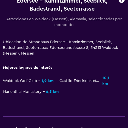
Edersee - Kaminzimmer, Seeblick,
Badestrand, Seeterrasse
General
Habitaciones familiares
Atracciones en Waldeck (Hessen), Alemania, seleccionadas por
momondo
Zona de estar
Sofá
Ubicación de Strandhaus Edersee - Kaminzimmer, Seeblick,
Vista al lago
Badestrand, Seeterrasse: Ederseerandstrasse 8, 34513 Waldeck
(Hessen), Hessen
Alfombrado
Espacio de almacenamiento
Mejores lugares de interés
10,1
Habitación
Waldeck Golf Club
1,9 km
Castillo Friedrichstein
km
Cama plegable
Marienthal Monastery
4,3 km
Sofá cama
Perchero
Armario o clóset