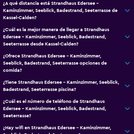
¿A qué distancia está Strandhaus Edersee -
Área de picnic
Kaminzimmer, Seeblick, Badestrand, Seeterrasse de
Kassel-Calden?
Playa privada
Jardín
¿Cuál es la mejor manera de llegar a Strandhaus
Edersee - Kaminzimmer, Seeblick, Badestrand,
Seeterrasse desde Kassel-Calden?
Servicios y facilidades
Instalaciones para reuniones
¿Ofrece Strandhaus Edersee - Kaminzimmer,
Seeblick, Badestrand, Seeterrasse opciones de
Minimercado en las instalaciones
comida?
Boletos de transporte público
¿Tiene Strandhaus Edersee - Kaminzimmer, Seeblick,
Servicio de habitaciones
Badestrand, Seeterrasse piscina?
Acceso con llave
¿Cuál es el número de teléfono de Strandhaus
Botella de agua
Edersee - Kaminzimmer, Seeblick, Badestrand,
Check-in/check-out privado
Seeterrasse?
¿Hay wifi en Strandhaus Edersee - Kaminzimmer,
Accesibilidad y adecuación