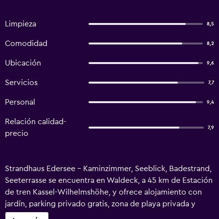
Limpieza
8,5
Comodidad
8,2
Ubicación
9,6
Servicios
7,7
Personal
9,4
Relación calidad-
7,9
precio
Strandhaus Edersee - Kaminzimmer, Seeblick, Badestrand,
Seeterrasse se encuentra en Waldeck, a 45 km de Estación
de tren Kassel-Wilhelmshöhe, y ofrece alojamiento con
jardín, parking privado gratis, zona de playa privada y
salón de uso común. Este alojamiento, que cuenta con