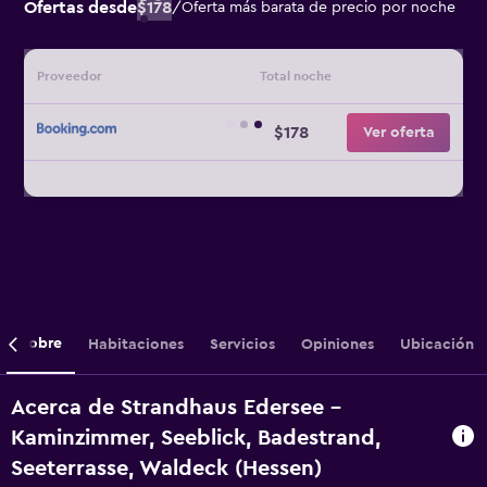
Ofertas desde
$178
/
Oferta más barata de precio por noche
Proveedor
Total noche
$178
Ver oferta
Sobre
Habitaciones
Servicios
Opiniones
Ubicación
Acerca de Strandhaus Edersee -
Kaminzimmer, Seeblick, Badestrand,
Seeterrasse, Waldeck (Hessen)