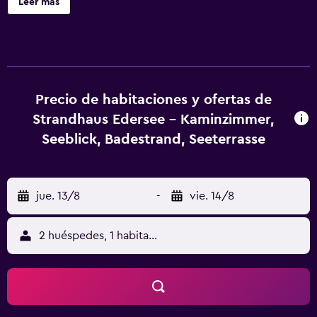
Leer más
servicio de habitaciones, también cuenta con restaurante,
parque acuático y terraza. El hotel libre de humo cuenta
con wifi gratis en todo el alojamiento. En el hotel, cada
habitación tiene armario, TV de pantalla plana, baño
privado, ropa de cama y toallas. El desayuno está
disponible e incluye opciones buffet, continentales o
Precio de habitaciones y ofertas de
vegetarianas. Strandhaus Edersee - Kaminzimmer,
Strandhaus Edersee - Kaminzimmer,
Seeblick, Badestrand, Seeterrasse ofrece zona de juegos
Seeblick, Badestrand, Seeterrasse
infantil. La clientela puede practicar actividades en
Waldeck y alrededores, como senderismo y ciclismo.
Parque Bergpark Wilhelmshoehe está a 46 km del
jue. 13/8
-
vie. 14/8
alojamiento, y Palacio de Wilhelmshöhe está a 46 km. El
aeropuerto (Aeropuerto de Kassel-Calden) está a 45 km.
2 huéspedes, 1 habitación