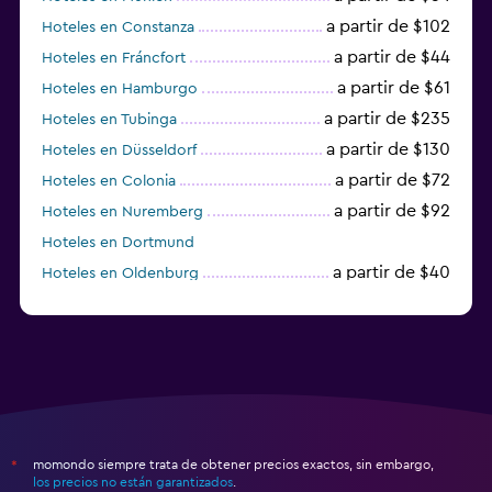
a partir de $102
Hoteles en Constanza
a partir de $44
Hoteles en Fráncfort
a partir de $61
Hoteles en Hamburgo
a partir de $235
Hoteles en Tubinga
a partir de $130
Hoteles en Düsseldorf
a partir de $72
Hoteles en Colonia
a partir de $92
Hoteles en Nuremberg
Hoteles en Dortmund
a partir de $40
Hoteles en Oldenburg
a partir de $68
Hoteles en Garmisch-Partenkirchen
momondo siempre trata de obtener precios exactos, sin embargo,
*
los precios no están garantizados
.