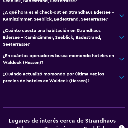
Seeblick, Badestrand, Seeterrasse?
Unidad ubicada en la planta baja
¿A qué hora es el check-out en Strandhaus Edersee -
Estacionamiento accesible
Kaminzimmer, Seeblick, Badestrand, Seeterrasse?
Para no fumadores
¿Cuánto cuesta una habitación en Strandhaus
Plantas superiores accesibles por escaleras
Edersee - Kaminzimmer, Seeblick, Badestrand,
Áreas designadas para fumadores
Seeterrasse?
Entrada privada
¿En cuántos operadores busca momondo hoteles en
Waldeck (Hessen)?
Baño
¿Cuándo actualizó momondo por última vez los
Ducha
precios de hoteles en Waldeck (Hessen)?
Secador de pelo
Aseo
Papel higiénico
Baño público
Lugares de interés cerca de Strandhaus
Baño privado