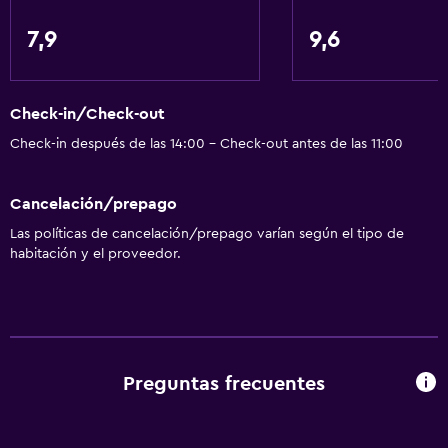
Internet
7,9
9,6
Ropa de cama
Toallas
Extinguidor
Check-in/Check-out
Champú
Check-in después de las 14:00 - Check-out antes de las 11:00
Alarma de humo
Calefacción
Cancelación/prepago
Gel de ducha
Las políticas de cancelación/prepago varían según el tipo de
habitación y el proveedor.
Papeleras
Aire libre
Terraza/patio
Sillas de playa
Preguntas frecuentes
Parrilla
Chimenea exterior