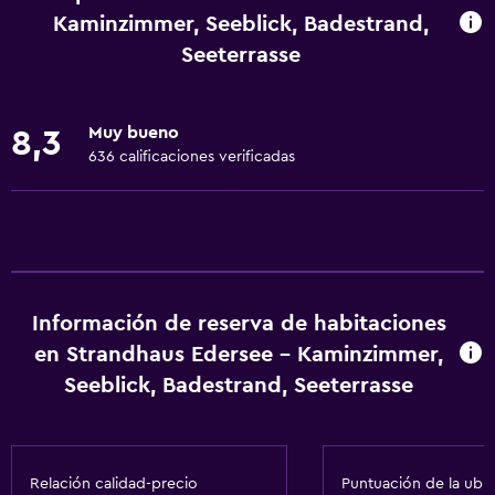
Juegos de mesa/rompecabezas
Kaminzimmer, Seeblick, Badestrand,
Sala de juegos
Seeterrasse
Golf
Canotaje
Muy bueno
8,3
Ciclismo
636 calificaciones verificadas
Submarinismo
Buceo
Parque acuático
Instalaciones para deportes acuáticos
Información de reserva de habitaciones
Windsurf
en Strandhaus Edersee - Kaminzimmer,
Seeblick, Badestrand, Seeterrasse
Servicios básicos
Wifi gratis
Wifi disponible en todas las instalaciones
Relación calidad-precio
Puntuación de la ubi