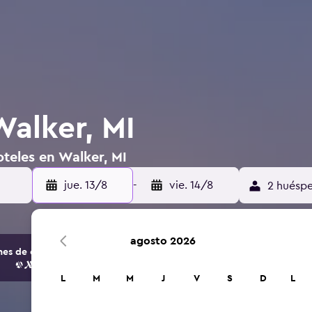
Walker, MI
teles en Walker, MI
jue. 13/8
-
vie. 14/8
2 huéspe
agosto 2026
s de opciones de hoteles y alojamientos.
L
M
M
J
V
S
D
L