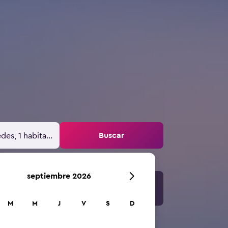
Buscar
des, 1 habitación
septiembre 2026
M
M
J
V
S
D