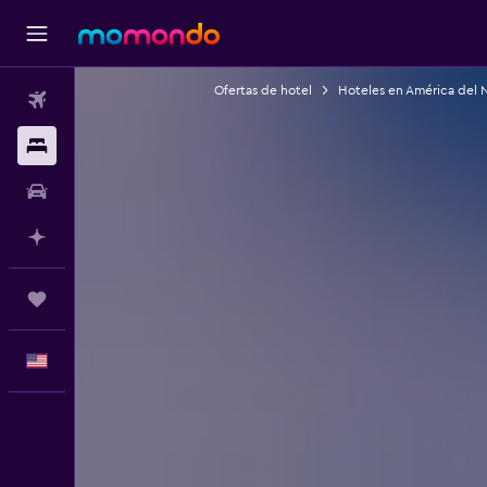
Ofertas de hotel
Hoteles en América del 
Vuelos
Alojamientos
Autos
Planifica con IA
Trips
Español