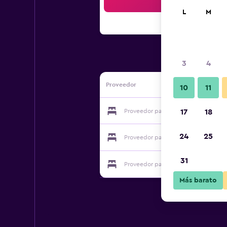
Bus
L
M
3
4
Proveedor
10
11
Proveedor para La Plaza Inn
17
18
24
25
Proveedor para La Plaza Inn
31
Proveedor para La Plaza Inn
Más barato