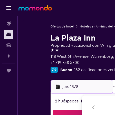
Vuelos
Ofertas de hotel
Hoteles en América del 
Alojamientos
La Plaza Inn
Autos
Propiedad vacacional con Wifi gra
2 estrellas
Planifica con IA
118 West 6th Avenue, Walsenburg,
+1 719 738 5700
Bueno
152 calificaciones ver
7,9
Trips
jue. 13/8
-
2 huéspedes, 1 habitación