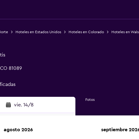
Norte
Hoteles en Estados Unidos
Hoteles en Colorado
Hoteles en Wal
tis
 CO 81089
ificadas
Fotos
vie. 14/8
agosto 2026
septiembre 202