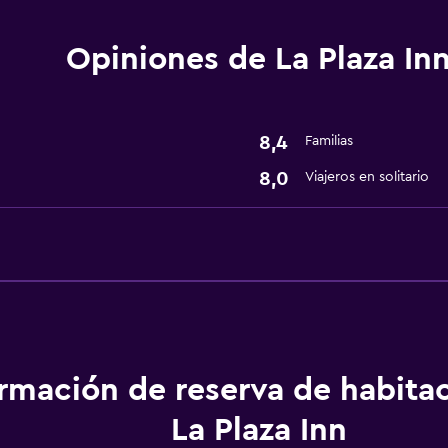
Servicios básicos
Opiniones de La Plaza In
Wifi gratis
8,4
Familias
8,0
Viajeros en solitario
ormación de reserva de habita
La Plaza Inn