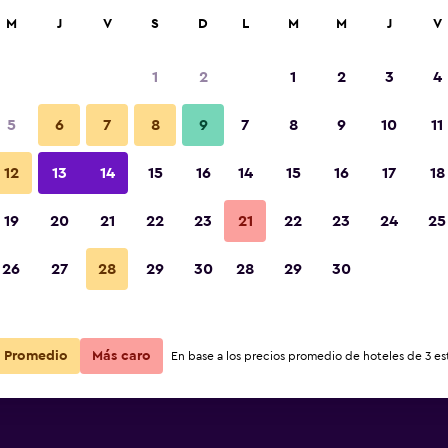
car
M
J
V
S
D
L
M
M
J
V
1
2
1
2
3
4
5
6
7
8
9
7
8
9
10
11
12
13
14
15
16
14
15
16
17
18
Ver precios
19
20
21
22
23
21
22
23
24
25
26
27
28
29
30
28
29
30
Ver precios
Ver precios
Promedio
Más caro
En base a los precios promedio de hoteles de 3 est