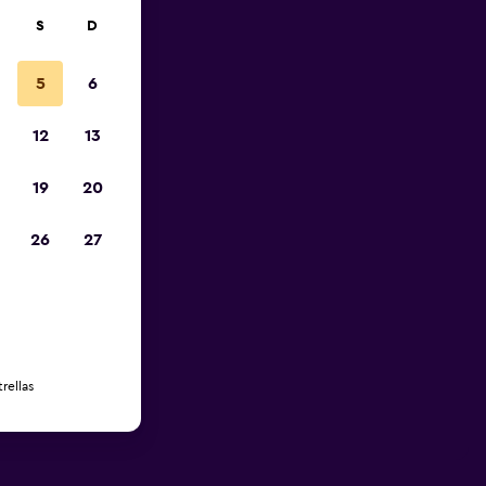
S
D
5
6
12
13
19
20
26
27
rellas