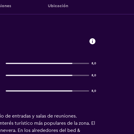
iones
Ubicación
8,0
8,0
8,0
o de entradas y salas de reuniones.
terés turístico más populares de la zona. El
nevera. En los alrededores del bed &