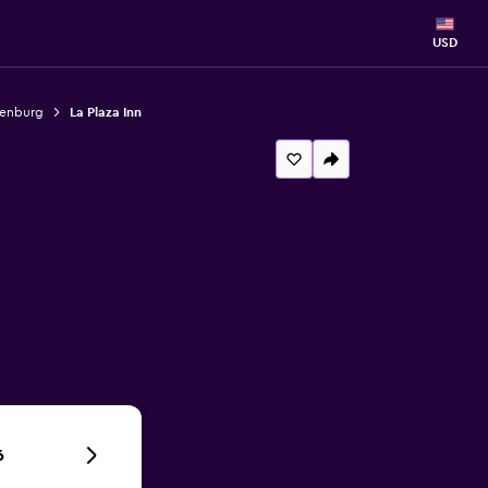
USD
senburg
La Plaza Inn
6