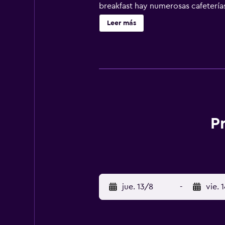
breakfast hay numerosas cafeterías
excursiones en Walsenburg.
Leer más
P
jue. 13/8
-
vie. 