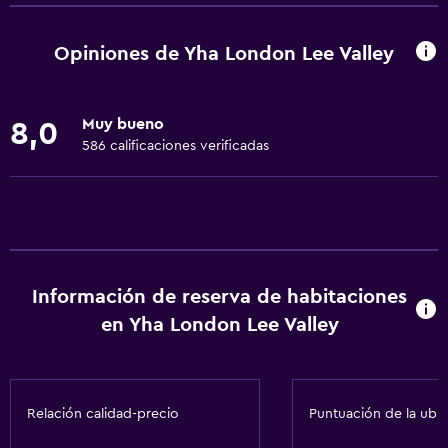
Para no fumadores
Accesibilidad
Opiniones de Yha London Lee Valley
Lavabo bajo
Ascensor
Muy bueno
8,0
Inodoro con barras de apoyo
586 calificaciones verificadas
Estacionamiento accesible
Áreas designadas para fumadores
Comedor
Restaurante
Información de reserva de habitaciones
Bar/lounge
en Yha London Lee Valley
Cocina compartida
Máquina expendedora (bebidas)
Relación calidad-precio
Puntuación de la ubi
Máquina expendedora (botanas)