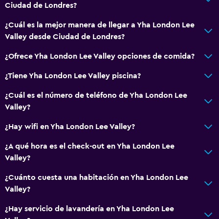
Ciudad de Londres?
General
¿Cuál es la mejor manera de llegar a Yha London Lee
Habitaciones familiares
Valley desde Ciudad de Londres?
Casilleros
¿Ofrece Yha London Lee Valley opciones de comida?
Alfombrado
¿Tiene Yha London Lee Valley piscina?
Espacio de almacenamiento
¿Cuál es el número de teléfono de Yha London Lee
Valley?
Baño
Aseo
¿Hay wifi en Yha London Lee Valley?
Ducha
¿A qué hora es el check-out en Yha London Lee
Baño privado
Valley?
¿Cuánto cuesta una habitación en Yha London Lee
Actividades
Valley?
Juegos de mesa/rompecabezas
¿Hay servicio de lavandería en Yha London Lee
Canotaje