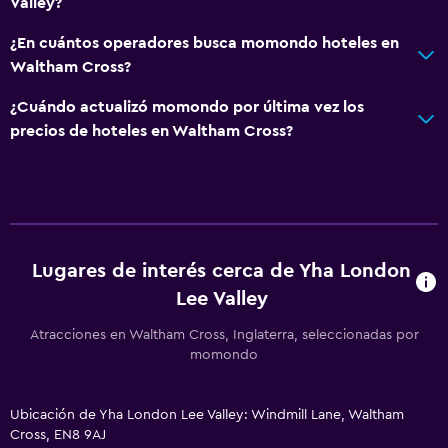
Valley?
Ciclismo
¿En cuántos operadores busca momondo hoteles en
Waltham Cross?
Estacionamiento y transporte
¿Cuándo actualizó momondo por última vez los
Estacionamiento gratuito
precios de hoteles en Waltham Cross?
Estacionamiento privado
Aire libre
Área de picnic
Jardín
Lugares de interés cerca de Yha London
Lee Valley
Lavandería
Atracciones en Waltham Cross, Inglaterra, seleccionadas por
Lavandería
momondo
Servicios de lavandería/tintorería
Ubicación de Yha London Lee Valley: Windmill Lane, Waltham
Cross, EN8 9AJ
Servicios y facilidades