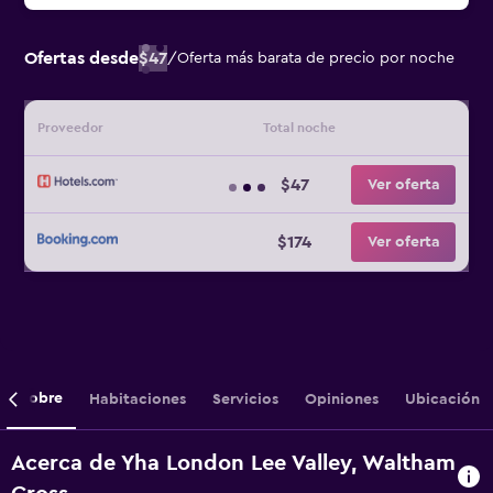
Ofertas desde
$47
/
Oferta más barata de precio por noche
Proveedor
Total noche
$47
Ver oferta
$174
Ver oferta
Sobre
Habitaciones
Servicios
Opiniones
Ubicación
Acerca de Yha London Lee Valley, Waltham