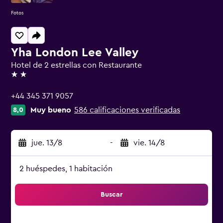
Fotos
Yha London Lee Valley
Hotel de 2 estrellas con Restaurante
2 estrellas
+44 345 371 9057
Muy bueno
586 calificaciones verificadas
8,0
jue. 13/8
-
vie. 14/8
2 huéspedes, 1 habitación
Buscar