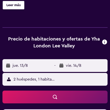
cafetería, lavandería y servicio de recepción 24 horas. No
Leer más
se ofrece servicio de limpieza. YHA London Lee Valley -
Hostel tiene 30 alojamientos. Podrás aprovechar la cocina
compartida o común. Los baños están equipados con
ducha. Se pueden practicar las actividades de ocio y
esparcimiento que se indican más abajo en las
instalaciones o cerca del alojamiento (es posible que se
Precio de habitaciones y ofertas de Yha
aplique un recargo).
London Lee Valley
jue. 13/8
-
vie. 14/8
2 huéspedes, 1 habitación