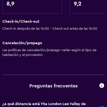
Bar de tapas
8,9
9,2
Salud y seguridad
Cámaras CCTV en el exterior
Check-in/Check-out
Limpieza diaria
Check-in después de las 15:00 - Check-out antes de las 10:00
Seguridad las 24 horas
Cancelación/prepago
Botiquín de primeros auxilios
Las políticas de cancelación/prepago varían según el tipo de
Cámaras CCTV en zonas comunes
habitación y el proveedor.
Servicios básicos
Wifi gratis
Internet
Preguntas frecuentes
Extinguidor
Alarma de humo
Calefacción
¿A qué distancia está Yha London Lee Valley de