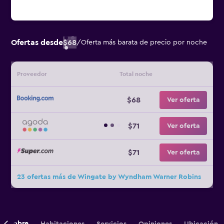
Ofertas desde
$68
/
Oferta más barata de precio por noche
Proveedor
Total noche
$68
Ver oferta
$71
Ver oferta
$71
Ver oferta
23 ofertas más de Wingate by Wyndham Warner Robins
Sobre
Habitaciones
Servicios
Opiniones
Ubicación