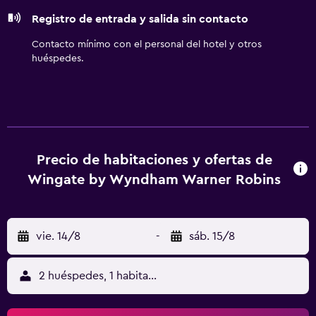
opacas. Se ofrece servicio de limpieza todos los días. Los
Registro de entrada y salida sin contacto
servicios de ocio y esparcimiento en este hotel incluyen
una piscina cubierta y gimnasio abierto las 24 horas.
Contacto mínimo con el personal del hotel y otros
huéspedes.
Precio de habitaciones y ofertas de
Wingate by Wyndham Warner Robins
vie. 14/8
-
sáb. 15/8
2 huéspedes, 1 habitación