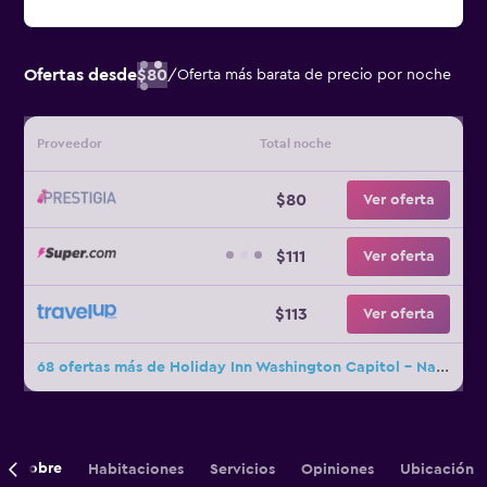
Ofertas desde
$80
/
Oferta más barata de precio por noche
Proveedor
Total noche
$80
Ver oferta
$111
Ver oferta
$113
Ver oferta
68 ofertas más de Holiday Inn Washington Capitol - Natl Mall By IHG
Sobre
Habitaciones
Servicios
Opiniones
Ubicación