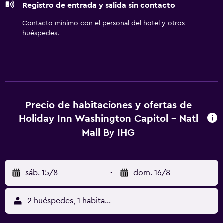
Registro de entrada y salida sin contacto
gimnasio abierto las 24 horas y piscina al aire libre de
temporada.
Contacto mínimo con el personal del hotel y otros
huéspedes.
Precio de habitaciones y ofertas de
Holiday Inn Washington Capitol - Natl
Mall By IHG
sáb. 15/8
-
dom. 16/8
2 huéspedes, 1 habitación