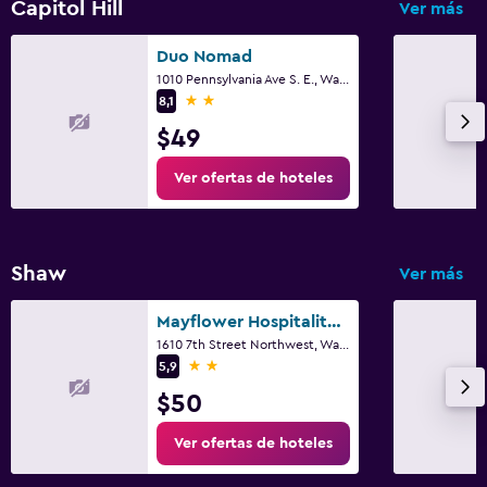
Capitol Hill
Ver más
Duo Nomad
1010 Pennsylvania Ave S. E., Washington D. C., DC
2 estrellas
8,1
$49
Ver ofertas de hoteles
Shaw
Ver más
Mayflower Hospitality Hostel
1610 7th Street Northwest, Washington D. C., DC
2 estrellas
5,9
$50
Ver ofertas de hoteles