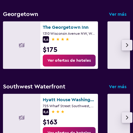
Georgetown
Ver más
The Georgetown Inn
1310 Wisconsin Avenue NW, Washington D. C., DC
4 estrellas
8,4
$175
Ver ofertas de hoteles
Southwest Waterfront
Ver más
Hyatt House Washington DC The Wharf
725 Wharf Street Southwest, Washington D. C., DC
3 estrellas
8,6
$163
Ver ofertas de hoteles