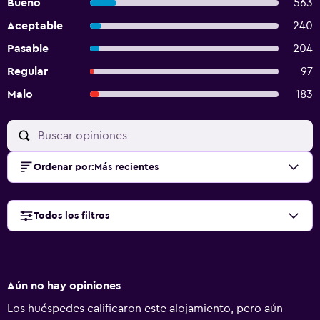
Bueno
563
Aceptable
240
Pasable
204
Regular
97
Malo
183
Ordenar por
:
Más recientes
Todos los filtros
Aún no hay opiniones
Los huéspedes calificaron este alojamiento, pero aún