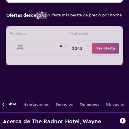
Ofertas desde
$243
/
Oferta más barata de precio por noche
Proveedor
Total noche
$243
Ver oferta
Sobre
Habitaciones
Servicios
Opiniones
Ubicación
Acerca de The Radnor Hotel, Wayne