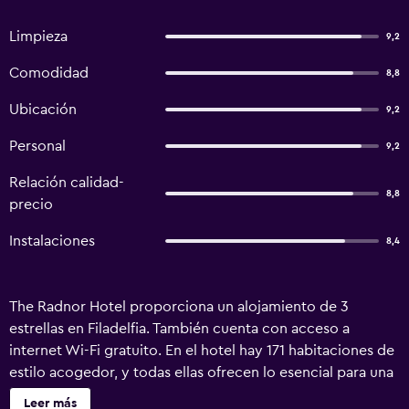
Limpieza
9,2
Comodidad
8,8
Ubicación
9,2
Personal
9,2
Relación calidad-
8,8
precio
Instalaciones
8,4
The Radnor Hotel proporciona un alojamiento de 3
estrellas en Filadelfia. También cuenta con acceso a
internet Wi-Fi gratuito. En el hotel hay 171 habitaciones de
estilo acogedor, y todas ellas ofrecen lo esencial para una
estancia cómoda. El establecimiento ofrece una base ideal
Leer más