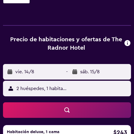
para visitar lugares de interés cercanos, como Valley
Forge National Historical Park, además de para disfrutar de
todo lo que ofrece la zona. Se encuentra a un paseo de 20
minutos de St. Davids SEPTA Station, que ofrece un
cómodo acceso por Filadelfia y sus alrededores.
Precio de habitaciones y ofertas de The
Radnor Hotel
vie. 14/8
-
sáb. 15/8
2 huéspedes, 1 habitación
$243
Habitación deluxe, 1 cama