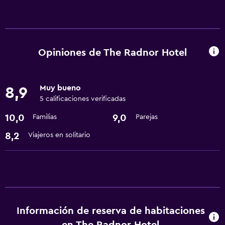
Servicios básicos
Wifi gratis
Aire acondicionado
Opiniones de The Radnor Hotel
Servicios y facilidades
Muy bueno
8,9
Recepción 24 horas
5 calificaciones verificadas
10,0
9,0
Familias
Parejas
8,2
Viajeros en solitario
Información de reserva de habitaciones