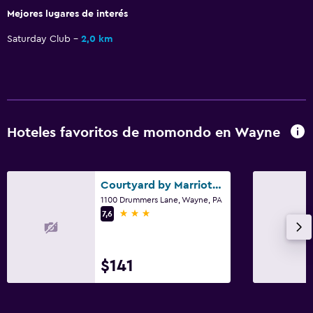
Mejores lugares de interés
Saturday Club
2,0 km
Hoteles favoritos de momondo en Wayne
Courtyard by Marriott Philadelphia Valley Forge/King of Prussia
1100 Drummers Lane, Wayne, PA
3 estrellas
7,6
$141