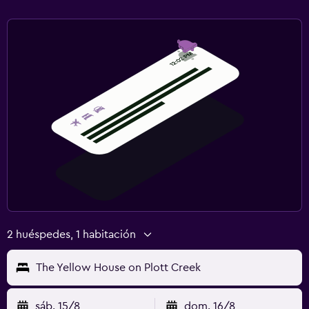
2 huéspedes, 1 habitación
The Yellow House on Plott Creek
sáb. 15/8
dom. 16/8