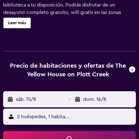
biblioteca a tu disposición. Podrás disfrutar de un
desayuno completo gratuito, wifi gratis en las zonas
comunes y aparcamiento gratuito. También encontrarás
Leer más
asistencia turística y para la compra de entradas, servicio
de celebración de bodas y un jardín. The Yellow House on
Plott Creek Road ofrece 10 alojamientos con aire
acondicionado, chimenea y cafetera y tetera. Todos los
alojamientos tienen mobiliario diferente. Este bed and
breakfast en Waynesville ofrece acceso a Internet wifi
Precio de habitaciones y ofertas de The
gratis. Los baños están equipados con ducha, albornoces
Yellow House on Plott Creek
y secador de pelo. Las habitaciones también incluyen
tabla de planchar con plancha y ventilador de techo. Se
ofrece servicio de limpieza todos los días. Se pueden
sáb. 15/8
-
dom. 16/8
practicar las actividades de ocio y esparcimiento que se
indican más abajo en las instalaciones o cerca del
alojamiento (es posible que se aplique un recargo).
2 huéspedes, 1 habitación