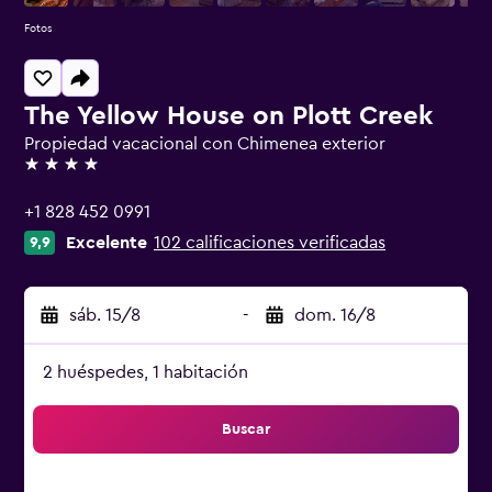
Fotos
The Yellow House on Plott Creek
Propiedad vacacional con Chimenea exterior
4 estrellas
+1 828 452 0991
Excelente
102 calificaciones verificadas
9,9
sáb. 15/8
-
dom. 16/8
2 huéspedes, 1 habitación
Buscar