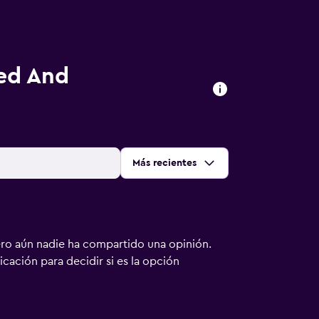
ed And
Ordenar por
:
Más recientes
ero aún nadie ha compartido una opinión.
bicación para decidir si es la opción