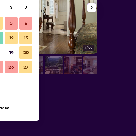
S
D
5
6
12
13
1/22
Otros
19
20
26
27
rellas