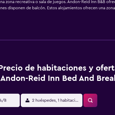
una zona recreativa o sala de juegos. Andon-Reid Inn B&B ofr
ones disponen de balcón. Estos alojamientos ofrecen una zona 
pa de acolchado adicional y están vestidas con ropa de cama d
 dotados de albornoces, zapatillas, artículos de higiene person
vegar por la web gracias a nuestro acceso a Internet wifi gr
 de pelo. Se ofrece servicio de descubierta nocturno y servici
génicos. Los servicios de ocio y esparcimiento en este bed an
y esparcimiento que se indican más abajo en las instalaciones 
Precio de habitaciones y ofer
Andon-Reid Inn Bed And Brea
14/8
2 huéspedes, 1 habitación