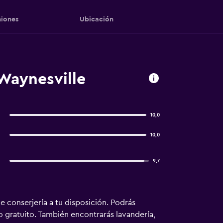
iones
Ubicación
Waynesville
10,0
10,0
9,7
e conserjería a tu disposición. Podrás
o gratuito. También encontrarás lavandería,