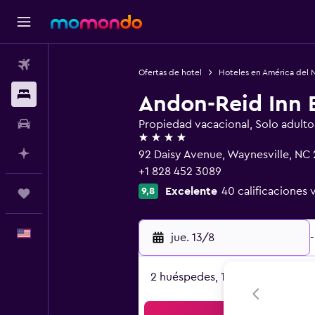
Vuelos
Ofertas de hotel
Hoteles en América del 
Alojamientos
Andon-Reid Inn 
Autos
Propiedad vacacional, Solo adulto
4 estrellas
Planifica con IA
92 Daisy Avenue, Waynesville, NC
+1 828 452 3089
Excelente
40 calificaciones 
9,8
Trips
Español
jue. 13/8
-
2 huéspedes, 1 habitación