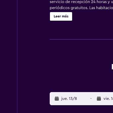
servicio de recepción 24 horas y 
periódicos gratuitos. Las habitaci
camas tienen colchones con una ca
Leer más
cafetera y tetera. Los baños están
gratuitos. Los huéspedes pueden na
botella de agua gratuita y secador
solicitar juegos de cama hipoaler
practicar las actividades de ocio 
aplique un recargo).
jue. 13/8
-
vie. 