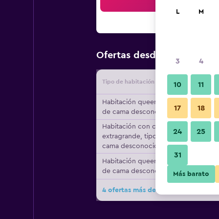
Bus
L
M
$236
Ofertas desde
/
Oferta m
3
4
Tipo de habitación
Proveedo
10
11
Habitación queen, tipo
17
18
de cama desconocido
Habitación con cama
24
25
extragrande, tipo de
cama desconocido
31
Habitación queen, tipo
de cama desconocido
Más barato
4 ofertas más de Andon-Reid Inn Be