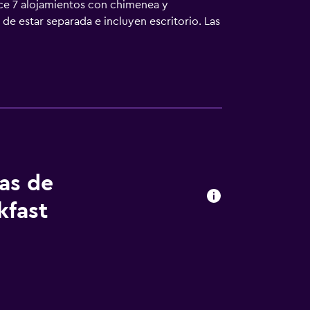
ece 7 alojamientos con chimenea y
de estar separada e incluyen escritorio. Las
e alta calidad. Se ofrece frigorífico y
al de diseño y artículos de higiene personal
atis. Las habitaciones también incluyen
o de limpieza todos los días. Es posible
d breakfast incluyen gimnasio. Se pueden
o cerca del alojamiento (es posible que se
tas de
kfast