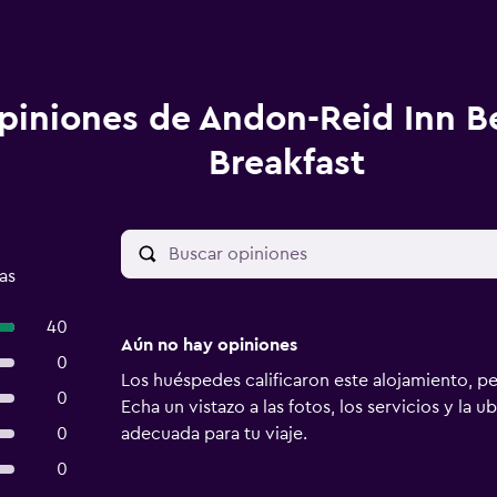
piniones de Andon-Reid Inn B
Breakfast
as
40
Aún no hay opiniones
0
Los huéspedes calificaron este alojamiento, p
0
Echa un vistazo a las fotos, los servicios y la u
0
adecuada para tu viaje.
0